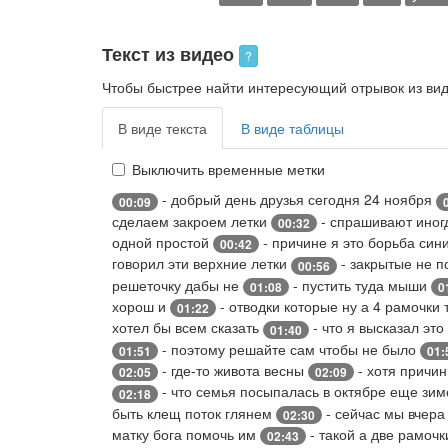
Текст из видео
?
Чтобы быстрее найти интересующий отрывок из виде
В виде текста
В виде таблицы
Выключить временные метки
- добрый день друзья сегодня 24 ноября
00:09
сделаем закроем летки
- спрашивают иногд
00:32
одной простой
- причине я это борьба си
00:42
говорил эти верхние летки
- закрытые не 
00:56
решеточку дабы не
- пустить туда мыши
01:08
0
хорош и
- отводки которые ну а 4 рамочки
01:22
хотел бы всем сказать
- что я высказал эт
01:40
- поэтому решайте сам чтобы не было
01:51
01:
- где-то живота весны
- хотя причи
02:05
02:09
- что семья посыпалась в октябре еще зи
02:18
быть клещ поток глянем
- сейчас мы вчера
02:30
матку бога помочь им
- такой а две рамоч
02:43