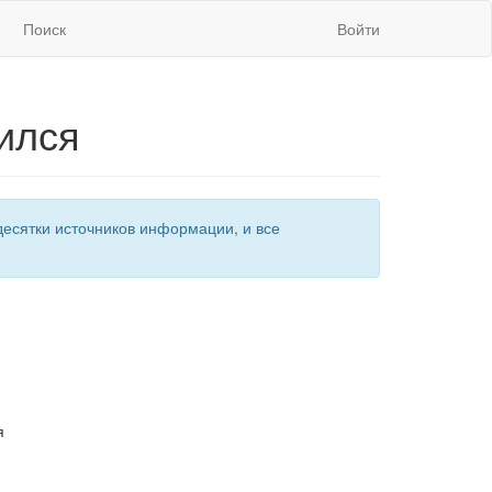
Поиск
Войти
ился
есятки источников информации, и все