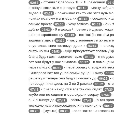
- стояли 1к рабочих 10 и 10 рамочной
02:58
03:
степную заживали я старую
- матку забрал
03:15
видео я
- показывал как то что этот чуть м
03:27
ножках поэтому мы вчера их
- соединили д
03:43
сейчас просто
- хочу глянуть
- они 
03:50
03:53
дублю
- 9 и дождей поэтому я думаю когд
04:03
ничего страшного ну
- вот как бы вот эти 
04:19
задавать здесь
- как утепление ли жители 
04:32
опустилась вниз поэтому ядов и и
- не виж
04:44
снять но мы
- еще присутствует поэтому 
04:53
блага будет хотя выражает сухо
- я не дум
05:05
вот они будут у нас зимовать
- в помещении
05:37
через глухую
- перегородку отводок на ве
05:49
- интереса вот так у нас семьи пущены зиму
06:09
решетку и теперь они будут зимовать до
- 
06:25
присоединили здесь на 2 на 2 рамках
- отв
06:52
- пчела находится вот так они сидят
07:13
07:20
клубе они не сидели вчера сидели сверху
-
07:33
они выживут до
- весны
- а так про
07:47
07:48
молодую краях присоединили ну принципе
08:12
- [музыка]
- сели как-то наискосок 
08:25
08:28