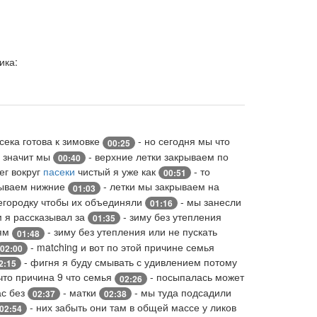
ика:
сека готова к зимовке
- но сегодня мы что
00:25
ы значит мы
- верхние летки закрываем по
00:40
ег вокруг
пасеки
чистый я уже как
- то
00:51
рываем нижние
- летки мы закрываем на
01:03
егородку чтобы их объединяли
- мы занесли
01:16
м я рассказывал за
- зиму без утепления
01:35
ьям
- зиму без утепления или не пускать
01:48
- matching и вот по этой причине семья
02:00
- фигня я буду смывать с удивлением потому
2:15
что причина 9 что семья
- посыпалась может
02:26
ас без
- матки
- мы туда подсадили
02:37
02:38
- них забыть они там в общей массе у ликов
02:54