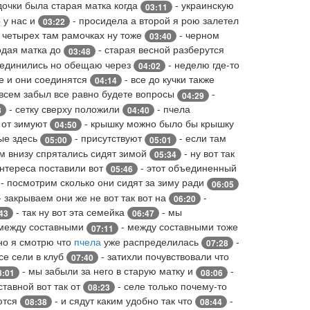
дочки была старая матка когда
- украинскую
03:11
о у нас и
- просидела а второй я рою залетел
03:22
 четырех там рамочках ну тоже
- черном
03:40
одая матка до
- старая весной разберутся
03:48
оединились но обещаю через
- неделю где-то
04:02
е и они соединятся
- все до кучки также
04:14
всем забыл все равно будете вопросы
-
04:29
- сетку сверху положили
- пчела
8
04:40
к от зимуют
- крышку можно было бы крышку
04:50
ые здесь
- присутствуют
- если там
05:00
05:01
ам внизу спрятались сидят зимой
- ну вот так
05:34
интереса поставили вот
- этот объединенный
05:46
- посмотрим сколько они сидят за зиму ради
06:05
 закрываем они же не вот так вот на
-
06:20
- так ну вот эта семейка
- мы
43
06:47
9 между составными
- между составными тоже
07:11
но я смотрю что
пчела
уже распределилась
-
07:28
се сели в клуб
- затихли почувствовали что
07:40
- мы забыли за него в старую матку и
-
8:01
08:06
ставной вот так от
- селе только почему-то
08:23
ются
- и сядут каким удобно так что
-
08:38
08:44