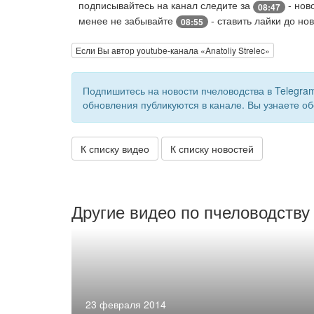
подписывайтесь на канал следите за
- нов
08:47
менее не забывайте
- ставить лайки до но
08:55
Если Вы автор youtube-канала «Anatoliy Strelec»
Подпишитесь на новости пчеловодства в Telegra
обновления публикуются в канале. Вы узнаете об
К списку видео
К списку новостей
Другие видео по пчеловодству
23 февраля 2014