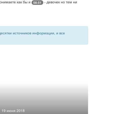
онимаете как бы и
- девочек но тем ни
08:51
есятки источников информации, и все
19 июня 2018