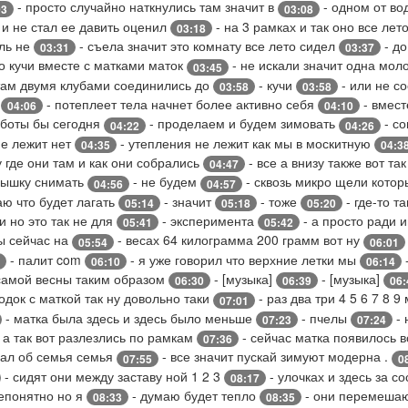
- просто случайно наткнулись там значит в
- одном от во
03
03:08
 и не стал ее давить оценил
- на 3 рамках и так оно все лет
03:18
оль не
- съела значит это комнату все лето сидел
- до
03:31
03:37
о кучи вместе с матками маток
- не искали значит одна мол
03:45
там двумя клубами соединились до
- кучи
- или не с
03:58
03:58
а
- потеплеет тела начнет более активно себя
- вмест
04:06
04:10
работы бы сегодня
- проделаем и будем зимовать
- со
04:22
04:26
не лежит нет
- утепления не лежит как мы в москитную
04:35
04:3
у где они там и как они собрались
- все а внизу также вот та
04:47
крышку снимать
- не будем
- сквозь микро щели котор
04:56
04:57
аю что будет лагать
- значит
- тоже
- где-то т
05:14
05:18
05:20
 но это так не для
- эксперимента
- а просто ради 
05:41
05:42
сы сейчас на
- весах 64 килограмма 200 грамм вот ну
05:54
06:01
- палит com
- я уже говорил что верхние летки мы
-
06:10
06:14
самой весны таким образом
- [музыка]
- [музыка]
06:30
06:39
06:
одок с маткой так ну довольно таки
- раз два три 4 5 6 7 8 
07:01
- матка была здесь и здесь было меньше
- пчелы
- 
07:23
07:24
 а так вот разлезлись по рамкам
- сейчас матка появилось в
07:36
пал об семья семья
- все значит пускай зимуют модерна .
07:55
0
- сидят они между заставу ной 1 2 3
- улочках и здесь за со
08:17
непонятно но я
- думаю будет тепло
- они перемеша
08:33
08:35