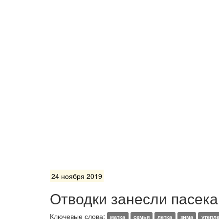
24 ноября 2019
Отводки занесли пасека
Ключевые слова:
матка
семья
летка
зима
утепл