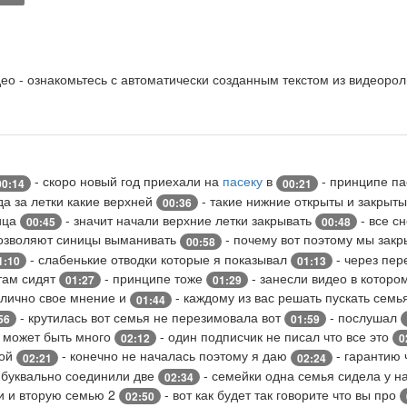
о - ознакомьтесь с автоматически созданным текстом из видеорол
- скоро новый год приехали на
пасеку
в
- принципе па
00:14
00:21
а за летки какие верхней
- такие нижние открыты и закрыт
00:36
ница
- значит начали верхние летки закрывать
- все сн
00:45
00:48
позволяют синицы выманивать
- почему вот поэтому мы зак
00:58
- слабенькие отводки которые я показывал
- через пер
1:10
01:13
 там сидят
- принципе тоже
- занесли видео в которо
01:27
01:29
о лично свое мнение и
- каждому из вас решать пускать сем
01:44
- крутилась вот семья не перезимовала вот
- послушал
56
01:59
н может быть много
- один подписчик не писал что все это
02:12
0
мой
- конечно не началась поэтому я даю
- гарантию 
02:21
02:24
 буквально соединили две
- семейки одна семья сидела у н
02:34
ки и вторую семью 2
- вот как будет так говорите что вы про
02:50