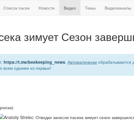
Список пасек
Новости
Видео
Темы
Видеоканалы
сека зимует Сезон заверш
m:
https://t.me/beekeeping_news
.
Автоматически
обрабатываются д
о всем одними из первых!
дписка)