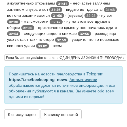
аккуратненько открываем
- несчастье заглянем
31:41
заглянем внутрь и вот
- видите вот где соты
-
31:46
31:48
вот они заканчиваются
- [музыка]
- ну вот
31:56
32:28
- мы смотрели
- ну на этом все друзья в
32:30
32:47
общем
- приключение крыло у нее начались ждите
32:50
- следующих видео я снимаю
- разведчица
32:54
32:56
уже летают так что скоро
- увидите что-то новенькое
32:59
все пока удачи
- всем
33:02
Если Вы автор youtube-канала «*ОДИН ДЕНЬ ИЗ ЖИЗНИ ПЧЕЛОВОДА*»
Подпишитесь на новости пчеловодства в Telegram:
https://t.me/beekeeping_news
.
Автоматически
обрабатываются десятки источников информации, и все
обновления публикуются в канале. Вы узнаете обо всем
одними из первых!
К списку видео
К списку новостей