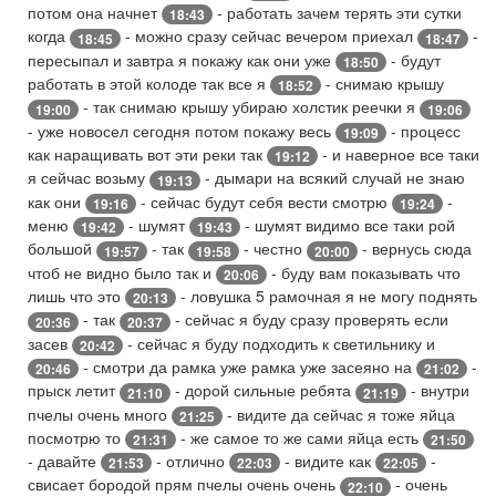
потом она начнет
- работать зачем терять эти сутки
18:43
когда
- можно сразу сейчас вечером приехал
-
18:45
18:47
пересыпал и завтра я покажу как они уже
- будут
18:50
работать в этой колоде так все я
- снимаю крышу
18:52
- так снимаю крышу убираю холстик реечки я
19:00
19:06
- уже новосел сегодня потом покажу весь
- процесс
19:09
как наращивать вот эти реки так
- и наверное все таки
19:12
я сейчас возьму
- дымари на всякий случай не знаю
19:13
как они
- сейчас будут себя вести смотрю
-
19:16
19:24
меню
- шумят
- шумят видимо все таки рой
19:42
19:43
большой
- так
- честно
- вернусь сюда
19:57
19:58
20:00
чтоб не видно было так и
- буду вам показывать что
20:06
лишь что это
- ловушка 5 рамочная я не могу поднять
20:13
- так
- сейчас я буду сразу проверять если
20:36
20:37
засев
- сейчас я буду подходить к светильнику и
20:42
- смотри да рамка уже рамка уже засеяно на
-
20:46
21:02
прыск летит
- дорой сильные ребята
- внутри
21:10
21:19
пчелы очень много
- видите да сейчас я тоже яйца
21:25
посмотрю то
- же самое то же сами яйца есть
21:31
21:50
- давайте
- отлично
- видите как
-
21:53
22:03
22:05
свисает бородой прям пчелы очень очень
- очень
22:10