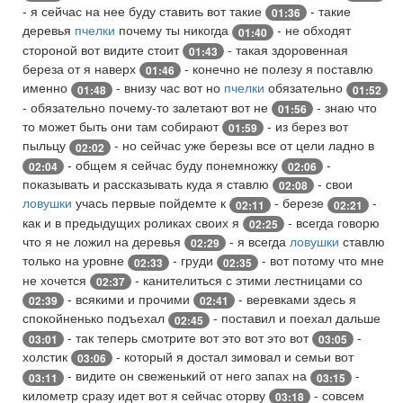
- я сейчас на нее буду ставить вот такие
- такие
01:36
деревья
пчелки
почему ты никогда
- не обходят
01:40
стороной вот видите стоит
- такая здоровенная
01:43
береза от я наверх
- конечно не полезу я поставлю
01:46
именно
- внизу час вот но
пчелки
обязательно
01:48
01:52
- обязательно почему-то залетают вот не
- знаю что
01:56
то может быть они там собирают
- из берез вот
01:59
пыльцу
- но сейчас уже березы все от цели ладно в
02:02
- общем я сейчас буду понемножку
-
02:04
02:06
показывать и рассказывать куда я ставлю
- свои
02:08
ловушки
учась первые пойдемте к
- березе
-
02:11
02:21
как и в предыдущих роликах своих я
- всегда говорю
02:25
что я не ложил на деревья
- я всегда
ловушки
ставлю
02:29
только на уровне
- груди
- вот потому что мне
02:33
02:35
не хочется
- канителиться с этими лестницами со
02:37
- всякими и прочими
- веревками здесь я
02:39
02:41
спокойненько подъехал
- поставил и поехал дальше
02:45
- так теперь смотрите вот это вот это вот
-
03:01
03:05
холстик
- который я достал зимовал и семьи вот
03:06
- видите он свеженький от него запах на
-
03:11
03:15
километр сразу идет вот я сейчас оторву
- совсем
03:18