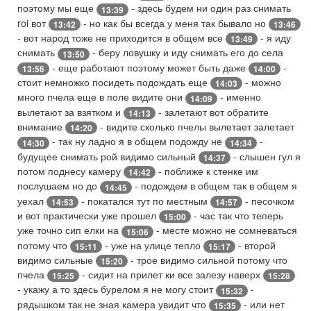
поэтому мы еще
- здесь будем ни один раз снимать
13:39
roi вот
- но как бы всегда у меня так бывало но
13:42
13:46
- вот народ тоже не приходится в общем все
- я иду
13:49
снимать
- беру ловушку и иду снимать его до села
13:50
- еще работают поэтому может быть даже
-
13:56
14:00
стоит немножко посидеть подождать еще
- можно
14:03
много пчела еще в поле видите они
- именно
14:09
вылетают за взятком и
- залетают вот обратите
14:13
внимание
- видите сколько пчелы вылетает залетает
14:20
- так ну ладно я в общем подожду не
-
14:30
14:34
будущее снимать рой видимо сильный
- слышен гул я
14:37
потом поднесу камеру
- поближе к стенке им
14:42
послушаем но до
- подождем в общем так в общем я
14:45
уехал
- покатался тут по местным
- песочком
14:53
14:57
и вот практически уже прошел
- час так что теперь
15:00
уже точно сип елки на
- месте можно не сомневаться
15:06
потому что
- уже на улице тепло
- второй
15:11
15:17
видимо сильные
- трое видимо сильной потому что
15:20
пчела
- сидит на прилет ки все залезу наверх
15:25
15:28
- укажу а то здесь бурелом я не могу стоит
-
15:32
рядышком так не зная камера увидит что
- или нет
15:35