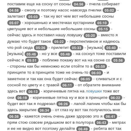
поставим еще на сосну от сосны
- пчела собирает
04:56
- смолу и поэтому насос навсегда пчелки
-
04:58
05:02
залетают
- так ну вот чем вот небольшие сосны
05:03
- хорошенько и местечках кустарники
-
05:07
05:10
цветущие вот и небольшие небольшие сосны
-
05:15
сейчас здесь и поставил нашу ловушку
- вместо я
05:20
думаю что будет такое
- перспективное и надеюсь
05:22
что рой сюда
- прилетит
- [музыка]
-
05:26
05:33
05:40
[музыка]
- но у все
- на соснул тоже поставили
05:46
05:48
сейчас я
- поближе покажу вот на на сосне со
05:51
05:56
- стороны как бы немножко если отойти то в
-
05:59
принципе то в принципе тоже не очень-то
- и
06:03
заметное и так как она будет сейчас
- сливаться и с
06:05
сосной по цвету и с травой
- от обратите внимание
06:11
здесь вот
- коричневые пятна на
ловушки
тоже вот
06:13
они
- коричневые пятна ну и все в принципе
-
06:19
06:22
будет вот так я подрезал
- лапой лапник чтобы как бы
06:26
здесь закрытие
- от глаз ну вот так получилось мне
06:34
- кажется очень очень даже здорово это я
-
06:38
06:41
прям стою совсем рядышком вот в полутора
- метрах
06:43
и ее не видно вот поэтому делайте
- ребята вот так
06:49