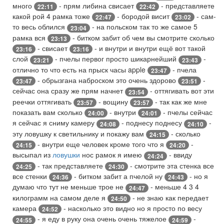
много
- прям либина свисает
- представляете
22:11
22:42
какой рой 4 рамка тоже
- бородой висит
- сам-
22:47
23:02
то весь облился
- на польском так то же самое 5
23:04
рамка вся
- битком забит об чем вы смотрите сколько
23:13
- свисает
- и внутри и внутри ещё вот такой
23:16
23:16
слой
- пчелы первог просто шикарнейший
-
23:21
23:43
отлично то что есть на прыск часы apple
- пчела
23:47
- обрызгана наброском это очень здорово
-
23:47
23:51
сейчас она сразу же прям начнет
- оттягивать вот эти
23:54
реечки оттягивать
- вощину
- так как же мне
23:57
23:57
показать вам сколько
- внутри
- пчелы сейчас
24:00
24:01
я сейчас я сниму камеру
- поднесу поднесу
-
24:08
24:10
эту ловушку к светильнику и покажу вам
- сколько
24:15
- внутри еще человек кроме того что я
-
24:15
24:20
высыпал из
ловушки
нос рамок я имею
- ввиду
24:24
- так представляете
- смотрите эта стенка все
24:25
24:30
все стенки
- битком забит а пчелой ну
- но я
24:36
24:43
думаю что тут не меньше трое не
- меньше 4 3 4
24:47
килограмм на самом деле я
- не знаю как передает
24:50
камера
- насколько это видно но я просто по весу
24:52
- я еду в руку она очень очень тяжелое
-
24:55
24:59