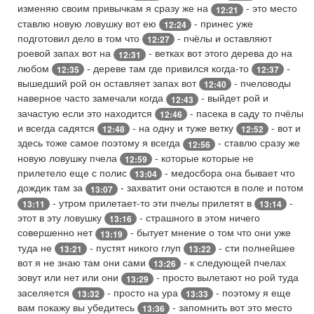
изменяю своим привычкам я сразу же на
- это место
12:21
ставлю новую ловушку вот ею
- принес уже
12:24
подготовил дело в том что
- пчёлы и оставляют
12:27
роевой запах вот на
- ветках вот этого дерева до на
12:31
любом
- дереве там где привился когда-то
-
12:35
12:37
вышедший рой он оставляет запах вот
- пчеловоды
12:40
наверное часто замечали когда
- выйдет рой и
12:43
зачастую если это находится
- пасека в саду то пчёлы
12:46
и всегда садятся
- на одну и туже ветку
- вот и
12:48
12:52
здесь тоже самое поэтому я всегда
- ставлю сразу же
12:56
новую ловушку пчела
- которые которые не
12:59
прилетело еще с полис
- медосбора она бывает что
13:04
дождик там за
- захватит они остаются в поле и потом
13:07
- утром прилетает-то эти пчелы прилетят в
-
13:11
13:14
этот в эту ловушку
- страшного в этом ничего
13:16
совершенно нет
- бытует мнение о том что они уже
13:19
туда не
- пустят никого глуп
- сти полнейшее
13:21
13:22
вот я не знаю там они сами
- к следующей пчелах
13:26
зовут или нет или они
- просто вылетают но рой туда
13:29
заселяется
- просто на ура
- поэтому я еще
13:32
13:33
вам покажу вы убедитесь
- запомнить вот это место
13:36