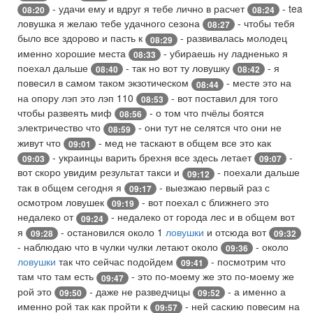
- удачи ему и вдруг я тебе лично в расчет
- tea
08:20
08:24
ловушка я желаю тебе удачного сезона
- чтобы тебя
08:27
было все здорово и пасть к
- развивалась молодец
08:29
именно хорошие места
- убираешь ну ладненько я
08:33
поехал дальше
- так но вот ту ловушку
- я
08:40
08:42
повесил в самом таком экзотическом
- месте это на
08:44
на опору лэп это лэп 110
- вот поставил для того
08:53
чтобы развеять миф
- о том что пчёлы боятся
08:56
электричество что
- они тут не селятся что они не
08:59
живут что
- мед не таскают в общем все это как
09:01
- украинцы варить брехня все здесь летает
-
09:03
09:07
вот скоро увидим результат такси и
- поехали дальше
09:12
так в общем сегодня я
- выезжаю первый раз с
09:17
осмотром ловушек
- вот поехал с ближнего это
09:19
недалеко от
- недалеко от города лес и в общем вот
09:24
я
- остановился около 1
ловушки
и отсюда вот
09:28
09:32
- наблюдаю что в чулки чулки летают около
- около
09:36
ловушки
так что сейчас подойдем
- посмотрим что
09:41
там что там есть
- это по-моему же это по-моему же
09:47
рой это
- даже не разведчицы
- а именно а
09:50
09:52
именно рой так как пройти к
- ней саскию повесим на
09:57