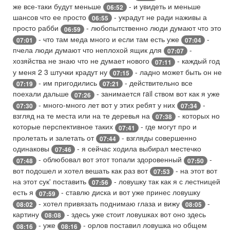
же все-таки будут меньше
- и увидеть и меньше
06:52
шансов что ее просто
- украдут не ради наживы а
06:55
просто рабби
- любопытственно люди думают что это
06:59
- что там меда много и если там есть уже
-
07:01
07:04
пчела люди думают что неплохой ящик для
-
07:07
хозяйства не знаю что не думает нового
- каждый год
07:11
у меня 2 3 штучки крадут ну
- ладно может быть он не
07:15
- им пригодились
- действительно все
07:19
07:21
поехали дальше
- занимается rail ством вот как я уже
07:26
- много-много лет вот у этих ребят у них
-
07:30
07:34
взгляд на те места или на те деревья на
- которых но
07:38
которые перспективное таких
- где могут про и
07:41
пролетать и залетать от
- взгляды совершенно
07:44
одинаковы
- я сейчас ходила выбирал местечко
07:46
- облюбовал вот этот топали здоровенный
-
07:48
07:50
вот подошел и хотел вешать как раз вот
- на этот вот
07:53
на этот сук' поставить
- ловушку так как я с лестницей
07:56
есть я
- ставлю диска и вот уже принес ловушку
07:59
- хотел привязать поднимаю глаза и вижу
-
08:02
08:05
картину
- здесь уже стоит ловушках вот оно здесь
08:08
- уже
- орлов поставил ловушка но общем
08:16
08:16