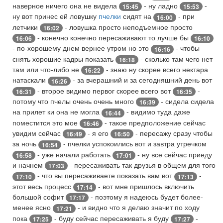
наверное ничего она не видела
- ну ладно
-
15:45
15:53
ну вот принес ей ловушку
пчелки
сидят на
- при
16:00
летчики
- ловушка просто неподъемное просто
16:02
- конечно конечно пересаживают то лучше бы
16:06
16:10
- по-хорошему днем вернее утром но это
- чтобы
16:16
снять хорошие кадры показать
- сколько там чего нет
16:18
там или что-либо не
- знаю ну скорее всего нектара
16:22
натаскали
- за вчерашний и за сегодняшний день вот
16:26
- второе видимо первог скорее всего вот
-
16:31
16:35
потому что пчелы очень очень много
- сидела сидела
16:39
на прилет ки она не могла
- видимо туда даже
16:44
поместится это мое
- такое предположение сейчас
16:46
увидим сейчас
- я его
- пересажу сразу чтобы
16:49
16:50
за ночь
- пчелки успокоились вот и завтра утречком
16:54
- уже начали работать
- ну все сейчас приеду
16:58
17:01
и начнем
- пересаживать так друзья в общем для того
17:03
- что вы пересаживаете показать вам вот
-
17:10
17:13
этот весь процесс
- вот мне пришлось включить
17:14
большой софит
- поэтому я надеюсь будет более-
17:17
менее ясно
- и видно что я делаю значит по ходу
17:21
пока
- буду сейчас пересаживать я буду
-
17:25
17:27