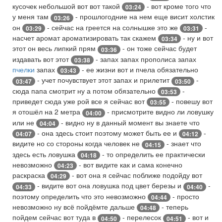
кусочек небольшой вот вот такой
- вот кроме того что
03:24
у меня там
- прошлогодние на нем еще висит холстик
03:26
он
- сейчас на греется на солнышке это же
-
03:29
03:31
насчет аромат ароматизировать так скажем
- ну и вот
03:34
этот он весь липкий прям
- он тоже сейчас будет
03:36
издавать вот этот
- запах запах прополиса запах
03:38
пчелки
запах
- ее жизни вот и пчела обязательно
03:43
- учет почувствует этот запах и прилетит
-
03:47
03:50
сюда папа смотрит ну а потом обязательно
-
03:53
приведет сюда уже рой все я сейчас вот
- повешу вот
03:55
я отошёл на 2 метра
- присмотрите видно ли ловушку
04:00
или не
- видно ну в данный момент вы знаете что
04:04
- она здесь стоит поэтому может быть ее и
-
04:07
04:12
видите но со стороны когда человек не
- знает что
04:15
здесь есть ловушка
- то определить ее практически
04:18
невозможно
- вот видите как и сама конечно
04:23
раскраска
- вот она я сейчас поближе подойду вот
04:29
- видите вот она ловушка под цвет березы и
-
04:33
04:40
поэтому определить что это невозможно
- просто
04:44
невозможно ну всё пойдёмте дальше
- теперь
04:48
пойдем сейчас вот туда в
- перелесок
- вот и
04:50
04:51