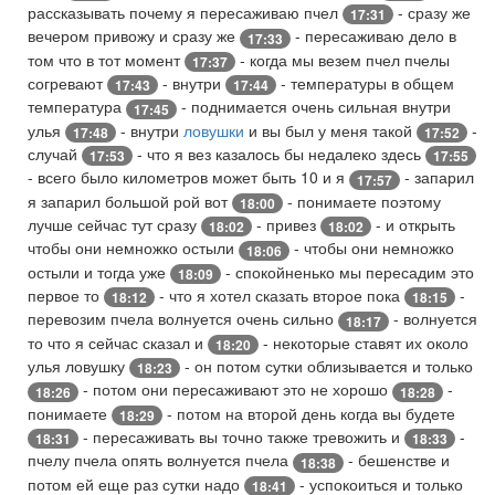
рассказывать почему я пересаживаю пчел
- сразу же
17:31
вечером привожу и сразу же
- пересаживаю дело в
17:33
том что в тот момент
- когда мы везем пчел пчелы
17:37
согревают
- внутри
- температуры в общем
17:43
17:44
температура
- поднимается очень сильная внутри
17:45
улья
- внутри
ловушки
и вы был у меня такой
-
17:48
17:52
случай
- что я вез казалось бы недалеко здесь
17:53
17:55
- всего было километров может быть 10 и я
- запарил
17:57
я запарил большой рой вот
- понимаете поэтому
18:00
лучше сейчас тут сразу
- привез
- и открыть
18:02
18:02
чтобы они немножко остыли
- чтобы они немножко
18:06
остыли и тогда уже
- спокойненько мы пересадим это
18:09
первое то
- что я хотел сказать второе пока
-
18:12
18:15
перевозим пчела волнуется очень сильно
- волнуется
18:17
то что я сейчас сказал и
- некоторые ставят их около
18:20
улья ловушку
- он потом сутки облизывается и только
18:23
- потом они пересаживают это не хорошо
-
18:26
18:28
понимаете
- потом на второй день когда вы будете
18:29
- пересаживать вы точно также тревожить и
-
18:31
18:33
пчелу пчела опять волнуется пчела
- бешенстве и
18:38
потом ей еще раз сутки надо
- успокоиться и только
18:41