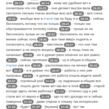
или
- дверца
- кому как удобнее вот и
29:13
29:14
посмотрим что что
- они делают внутри вала
-
29:22
29:25
смотрите сколько пчелы вообще всю вся
- вся стена
29:30
- вообще всю в
пчеле
так не буду я и
- сейчас
29:32
29:34
беспокоить потому что не только
- только час
29:41
обустраиваются поэтому сейчас
- лучше их не
29:47
беспокоить лучше их не
- беспокоить но тем не
29:53
менее сейчас хочу
- все-таки вверх поднять и
29:56
посмотреть под
- хвостиком
- что они там
29:59
30:01
начинают а не кинуть вощину
- и лещь пока не
30:06
начинают
- но я думаю рано конечно но все равно
30:08
- сейчас заглянем
- ну в общем в общем
30:10
30:33
пчелки
уже все
- расположились на яичках
-
30:38
30:42
вот
- и я думаю что
- работы у них уже
30:43
30:47
началась
- я думаю что работа пошла видите какой
30:55
- огромный рой
- ну ладненько в общем все
30:57
31:02
- пошло дело также вот как вот в этой
- старой
31:06
31:11
колоде здесь челки работают
- отлично суд и уже
31:13
стали вот от верха и
- где-то вот досюда но я сейчас
31:19
наверное
- даже открою и покажу так интереснее
31:22
- будет
- [музыка]
- вот так
31:25
31:27
31:35