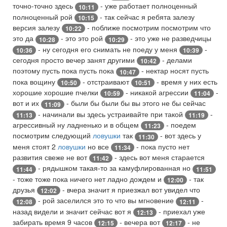
точно-точно здесь
- уже работает полноценный
10:11
полноценный рой
- так сейчас я ребята залезу
10:15
версия залезу
- поближе посмотрим посмотрим что
10:22
это да
- это это рой
- это уже не разведчицы
10:28
10:29
- ну сегодня его снимать не поеду у меня
-
10:36
10:39
сегодня просто вечер занят другими
- делами
10:42
поэтому пусть пока пусть пока
- нектар носят пусть
10:47
пока вощину
- отстраивают
- время у них есть
10:50
10:51
хорошие хорошие пчелки
- никакой агрессии
-
10:59
11:04
вот и их
- были бы были бы вы этого не бы сейчас
11:09
- начинали вы здесь устраивайте при такой
-
11:13
11:19
агрессивный ну ладненько и в общем
- поедем
11:23
посмотрим следующий
ловушки
так
- вот здесь у
11:30
меня стоят 2
ловушки
но все
- пока пусто нет
11:34
развития свеже не вот
- здесь вот меня старается
11:42
- рядышком такая-то за камуфлированная но
11:44
11:51
- тоже тоже пока ничего нет ладно дождем и
- так
12:00
друзья
- вчера значит я приезжал вот увидел что
12:02
- рой заселился это то что вы мгновение
-
12:08
12:11
назад видели и значит сейчас вот я
- приехал уже
12:13
забирать время 9 часов
- вечера вот
- не
12:15
12:17