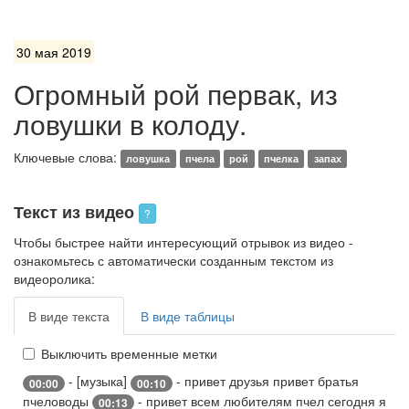
30 мая 2019
Огромный рой первак, из
ловушки в колоду.
Ключевые слова:
ловушка
пчела
рой
пчелка
запах
Текст из видео
?
Чтобы быстрее найти интересующий отрывок из видео -
ознакомьтесь с автоматически созданным текстом из
видеоролика:
В виде текста
В виде таблицы
Выключить временные метки
- [музыка]
- привет друзья привет братья
00:00
00:10
пчеловоды
- привет всем любителям пчел сегодня я
00:13