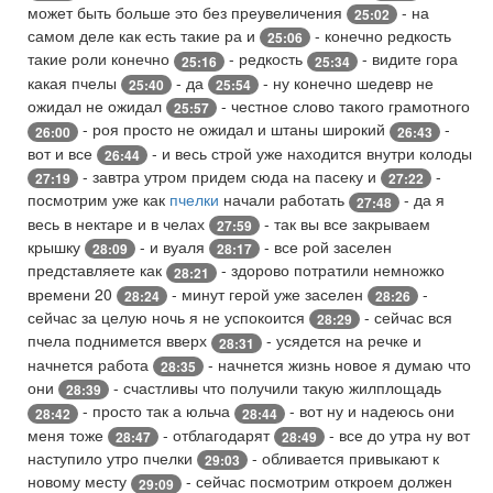
может быть больше это без преувеличения
- на
25:02
самом деле как есть такие ра и
- конечно редкость
25:06
такие роли конечно
- редкость
- видите гора
25:16
25:34
какая пчелы
- да
- ну конечно шедевр не
25:40
25:54
ожидал не ожидал
- честное слово такого грамотного
25:57
- роя просто не ожидал и штаны широкий
-
26:00
26:43
вот и все
- и весь строй уже находится внутри колоды
26:44
- завтра утром придем сюда на пасеку и
-
27:19
27:22
посмотрим уже как
пчелки
начали работать
- да я
27:48
весь в нектаре и в челах
- так вы все закрываем
27:59
крышку
- и вуаля
- все рой заселен
28:09
28:17
представляете как
- здорово потратили немножко
28:21
времени 20
- минут герой уже заселен
-
28:24
28:26
сейчас за целую ночь я не успокоится
- сейчас вся
28:29
пчела поднимется вверх
- усядется на речке и
28:31
начнется работа
- начнется жизнь новое я думаю что
28:35
они
- счастливы что получили такую жилплощадь
28:39
- просто так а юльча
- вот ну и надеюсь они
28:42
28:44
меня тоже
- отблагодарят
- все до утра ну вот
28:47
28:49
наступило утро пчелки
- обливается привыкают к
29:03
новому месту
- сейчас посмотрим откроем должен
29:09