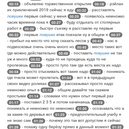
- объявляю торжественное открытие
- рэйлан
00:15
00:18
их приключений 2019 сейчас я еду
- расставлять
00:22
ловушки
первые сейчас у меня
- появилось немножко
00:25
часик времени пока я
- буду отдыхать от столярных
00:27
работ я
- быстро съезжу и расставлю ну первые
00:29
- первые
ловушки
итак поехали ну в общем я
00:32
00:37
- прибыл на место что хочу сказать лесов у
- нас в
00:42
подмосковье очень очень много но
- место таких вот
00:45
где можно действительно
- поставить
ловушки
не так
00:48
уж и много
- куда-то не проедешь куда то не
00:52
пролезешь
- просто тупо там где есть места их надо
00:54
- просто отыскивать вот такие надо
- понимать
00:58
01:02
где пчела может пролетать
- вот я в предыдущих
01:04
своих видео роликах
- рассказывал просто надо
01:07
немножко опыт в
- общем давайте так скажем
01:12
простыми
- словами что нужен опыт первый раз
01:14
- поставил 2 3 5 и потом начинаешь
-
01:17
01:19
понимать и немножко по немножко
- осознавать что а
01:20
за какие-то деревья вот
- предпочтительный учебу я
01:23
не знаю сам
- почему это так вот допустим я сейчас
01:26
- покажу одну берёзу прямо в данный момент
01:28
01:32