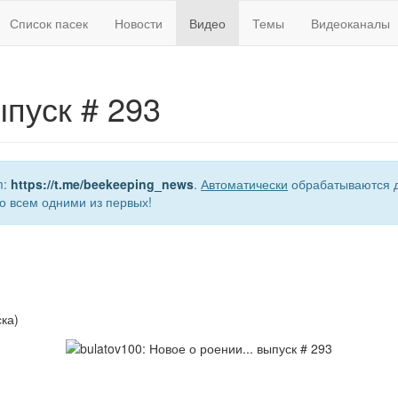
Список пасек
Новости
Видео
Темы
Видеоканалы
ыпуск # 293
m:
https://t.me/beekeeping_news
.
Автоматически
обрабатываются д
о всем одними из первых!
ка)