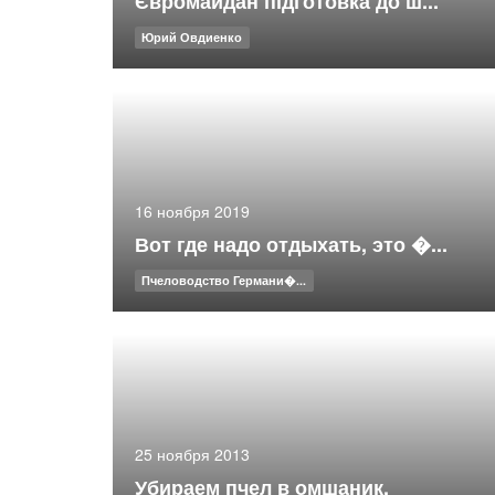
Євромайдан підготовка до ш...
Юрий Овдиенко
16 ноября 2019
Вот где надо отдыхать, это �...
Пчеловодство Германи�...
25 ноября 2013
Убираем пчел в омшаник.