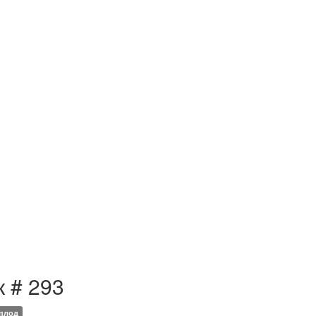
к # 293
плод