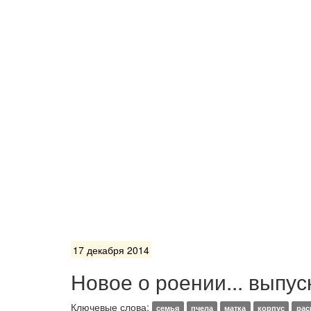
17 декабря 2014
Новое о роении... выпус
Ключевые слова:
семья
пчела
матка
корпус
рас