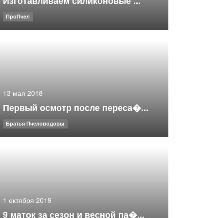
Изготавливаем силиконовые ...
ПроПчел
13 мая 2018
Первый осмотр после переса�...
Братья Пчеловодовы
1 октября 2019
9 маток за сезон и весной па�...