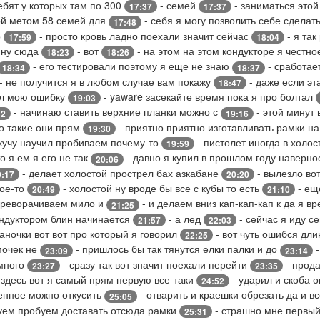
ебят у которых там по 300
- семей
- заниматься этой
17:37
17:37
й метом 58 семей для
- себя я могу позволить себе сделат
17:48
о
- просто кровь ладно поехали значит сейчас
- я так
17:59
18:04
 ну сюда
- вот
- на этом на этом кондукторе я честн
18:23
18:26
- его тестировали поэтому я еще не знаю
- сработает
18:34
18:37
- не получится я в любом случае вам покажу
- даже если э
18:47
ил мою ошибку
- yaware засекайте время пока я про болтал
19:03
- начинаю ставить верхние планки можно с
- этой минут 
12
19:16
о такие они прям
- приятно приятно изготавливать рамки н
19:30
 кучу научил пробиваем почему-то
- пистолет иногда в холо
19:59
о я ем я его не так
- давно я купил в прошлом году наверн
20:06
- делает холостой прострел бах азкабане
- вылезло во
0:17
20:20
кое-то
- холостой ну вроде бы все с кубы то есть
- ещ
20:49
21:10
ереворачиваем мило и
- и делаем вниз кап-кап-кап к да я в
21:25
ондуктором блин начинается
- а лед
- сейчас я иду с
21:57
22:03
аночки вот вот про который я говорил
- вот чуть ошибся дл
22:25
мочек не
- пришлось бы так тянутся елки палки и до
-
23:09
23:14
 много
- сразу так вот значит поехали перейти
- прод
23:27
23:35
 здесь вот я самый прям первую все-таки
- ударил и скоба 
24:52
енное можно откусить
- отварить и краешки обрезать да и в
25:05
уем пробуем доставать отсюда рамки
- страшно мне первый
25:31