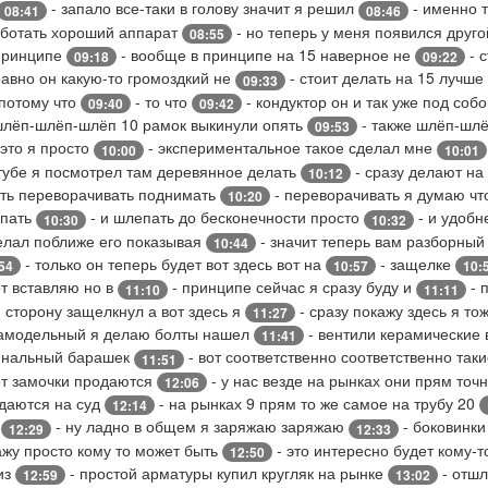
- запало все-таки в голову значит я решил
- именно 
08:41
08:46
аботать хороший аппарат
- но теперь у меня появился друго
08:55
 принципе
- вообще в принципе на 15 наверное не
- с
09:18
09:22
равно он какую-то громоздкий не
- стоит делать на 15 лучше 
09:33
 потому что
- то что
- кондуктор он и так уже под соб
09:40
09:42
шлёп-шлёп-шлёп 10 рамок выкинули опять
- также шлёп-шл
09:53
 это я просто
- экспериментальное такое сделал мне
10:00
10:01
тубе я посмотрел там деревянное делать
- сразу делают на
10:12
ть переворачивать поднимать
- переворачивать я думаю ч
10:20
епать
- и шлепать до бесконечности просто
- и удобн
10:30
10:32
делал поближе его показывая
- значит теперь вам разборны
10:44
- только он теперь будет вот здесь вот на
- защелке
54
10:57
10:
т вставляю но в
- принципе сейчас я сразу буду и
- 
11:10
11:11
 сторону защелкнул а вот здесь я
- сразу покажу здесь я т
11:27
самодельный я делаю болты нашел
- вентили керамические 
11:41
гинальный барашек
- вот соответственно соответственно так
11:51
вот замочки продаются
- у нас везде на рынках они прям точ
12:06
одаются на суд
- на рынках 9 прям то же самое на трубу 20
12:14
к
- ну ладно в общем я заряжаю заряжаю
- боковинки
12:29
12:33
ажу просто кому то может быть
- это интересно будет кому-
12:50
 из
- простой арматуры купил кругляк на рынке
- отшл
12:59
13:02