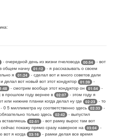
ика:
- очередной день из жизни пчеловода
- вот
00:54
 в общем начну
- я рассказывать о своем
01:12
вильно я
- сделал вот и много советов дали
01:24
 и делал вот новый вот этот кондуктор
-
01:39
- смотрим вообще этот кондуктор он
-
1:48
01:54
 в прошлом году вернее в
- этом году я
02:07
от или нижние планки когда делал ну где
- то
02:23
- 0 5 миллиметра ну соответственно здесь
-
02:33
 обязательно только здесь
- выпустил
02:42
да вставляешь
- вот рамку вырос там вот
02:51
 сейчас покажу прямо сразу наверное на
-
03:04
ю вот я когда
- рамки делая все время
03:16