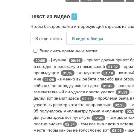
Текст из видео
?
Чтобы быстрее найти интересующий отрывок из виде
В виде текста
В виде таблицы
Выключить временные метки
- [музыка]
- привет друзья привет 
00:00
00:45
и сегодня я расскажу о новые своей
- приз
01:02
предыдущем
- кондукторе
- которы
01:16
01:18
мне
- именно вы ребята спасибо вам огр
01:29
сейчас я по порядку все это дело
- расска
01:42
замечательный он удался просто удался
- 
01:59
делал вот значит здесь
- проблема была в 
02:11
упустишь размер хотя это неправильно
- н
02:25
05 получилось миллиметру тужил миллиметр
02:
допустим здесь вот чуть-чуть
- там дали ка
02:45
плотно видите
- там все она плотно встала
02:54
месте чтобы как бы не голословно вот
- им
03:08