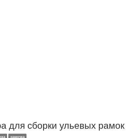
а для сборки ульевых рамок
нка
рамочка