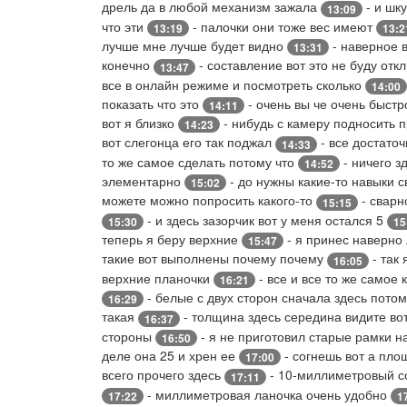
дрель да в любой механизм зажала
- и шку
13:09
что эти
- палочки они тоже вес имеют
13:19
13:2
лучше мне лучше будет видно
- наверное в
13:31
конечно
- составление вот это не буду отк
13:47
все в онлайн режиме и посмотреть сколько
14:00
показать что это
- очень вы че очень быстр
14:11
вот я близко
- нибудь с камеру подносить 
14:23
вот слегонца его так поджал
- все достаточ
14:33
то же самое сделать потому что
- ничего з
14:52
элементарно
- до нужны какие-то навыки 
15:02
можете можно попросить какого-то
- сварн
15:15
- и здесь зазорчик вот у меня остался 5
15:30
15
теперь я беру верхние
- я принес наверно
15:47
такие вот выполнены почему почему
- так 
16:05
верхние планочки
- все и все то же самое
16:21
- белые с двух сторон сначала здесь пото
16:29
такая
- толщина здесь середина видите во
16:37
стороны
- я не приготовил старые рамки 
16:50
деле она 25 и хрен ее
- согнешь вот а пло
17:00
всего прочего здесь
- 10-миллиметровый со
17:11
- миллиметровая ланочка очень удобно
17:22
1