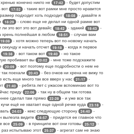
 хренью конечно никто не
- будет допустим
17:42
ь вот
- такие вот рамки мне просто нравится
17:52
 размер подходит хоть подходит
- давайте я
18:08
ое
- слово еще не делал ни одной рамке вот
18:29
 ли это вот это вот девайс
- эдакий
-
18:42
18:43
та хрень полнейшая в любом
- случае вам
18:51
- хотя можно теперь вот по-новому начать
19:08
в секунду и начать отсчет
- когда я первое
19:18
а
- вот таком вот
- но такое
19:38
19:40
стую пробивает вы
- мне тоже подскажите
20:02
ое
- вот поэтому еще подробности о нем не
20:09
т так поехали
- без очков ни хрена не вижу то
20:43
е есть еще много так все вверх у нас
-
21:17
рет
- ребята лет с ужасом вспоминаю вот то
21:40
ейчас приду
- так ну в общем так готова
22:06
иннее сделал там прямо
- и уже все так
22:28
 кучи ещё не хватает еще одной речке куда
-
23:18
авать
- кекс следующую сторону
-
24:03
24:40
он вылезла видите
- придется ее главное что
24:57
се все
- в принципе вот они готовы
-
25:09
25:12
 раз испытываю этот
- агрегат сам не знаю
25:37