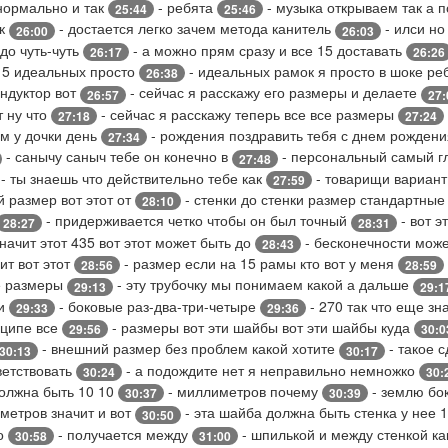
 нормально и так
- ребята
- музыка открываем так а 
25:44
25:46
ак
- достается легко зачем метода канитель
- илси но
26:00
26:03
до чуть-чуть
- а можно прям сразу и все 15 доставать
26:17
26:26
 15 идеальных просто
- идеальных рамок я просто в шоке ре
26:38
ондуктор вот
- сейчас я расскажу его размеры и делаете
26:57
27:
т ну что
- сейчас я расскажу теперь все все размеры
27:18
27:24
ам у дочки день
- рождения поздравить тебя с днем рожден
27:34
- санычу саныч тебе он конечно в
- персональный самый г
27:48
- ты знаешь что действительно тебе как
- товарищи вариант
27:59
 размер вот этот от
- стенки до стенки размер стандартны
28:10
- придерживается четко чтобы он был точный
- вот э
28:27
28:31
значит этот 435 вот этот может быть до
- бесконечности мож
28:43
ит вот этот
- размер если на 15 рамы кто вот у меня
28:56
28:59
е размеры
- эту трубочку мы понимаем какой а дальше
29:13
29:1
ки
- боковые раз-два-три-четыре
- 270 так что еще зна
29:33
29:36
нципе все
- размеры вот эти шайбы вот эти шайбы куда
29:56
30:0
- внешний размер без проблем какой хотите
- такое 
30:13
30:17
ветствовать
- а подождите нет я неправильно немножко
30:24
30:
должна быть 10 10
- миллиметров почему
- землю бок
30:37
30:39
метров значит и вот
- эта шайба должна быть стенка у нее 
30:50
то
- получается между
- шпилькой и между стенкой ка
30:58
31:00