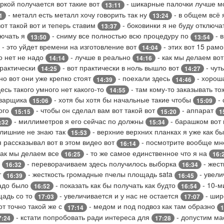
ркой получается вот такие вот
- шикарные палочки лучше м
13:11
- металл есть металл хочу говорить так ну
- в общем всё
1
13:24
от такой вот и теперь ставим
- боковинки я не буду отключа
13:37
лючать я
- сниму все полностью всю процедуру по
- 
13:50
13:54
- это уйдет времени на изготовление вот
- этих вот 15 рам
14:04
о нет не надо
- лучше в реально
- как мы делаем вот
14:14
14:16
практически
- вот практически в ноль вышло вот
- чут
14:25
14:27
но вот они уже крепко стоят
- поехали здесь
- хорош
14:39
14:46
десь такого умного нет какого-то
- там кому-то заказывать т
14:55
сварщика
- хотя бы хотя бы начальные такие чтобы
- 
15:06
15:09
ого
- чтобы он сделал вам вот такой вот
- аппарат
15:15
15:20
1
- миллиметров я его сейчас по должны
- барашком вот 
:32
15:34
 лишние не знаю так
- верхние верхних планках я уже как б
15:53
я рассказывал вот в этом видео вот
- посмотрите вообще мн
16:14
 как мы делаем все
- то же самое единственное что я на
16:25
16:
м
- переворачиваем здесь получилось выборка
- жест
16:32
16:34
т
- жесткость громадные пчелы площадь sata
- увели
16:39
16:45
надо было
- показать как бы получать как будто
- 10-м
16:52
16:54
щадь со то
- увеличивается и у нас не остается
- шир
17:03
17:07
т точно такой же с
- медом и под подвоз как там образно
17:14
1
- кстати попробовать ради интереса для
- допустим ма
7:24
17:28