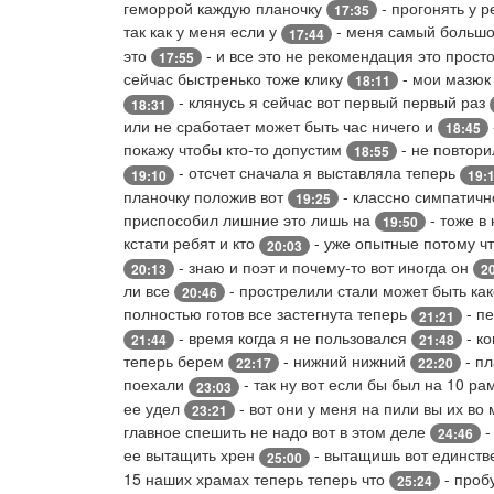
геморрой каждую планочку
- прогонять у р
17:35
так как у меня если у
- меня самый большо
17:44
это
- и все это не рекомендация это прост
17:55
сейчас быстренько тоже клику
- мои мазюк
18:11
- клянусь я сейчас вот первый первый раз
18:31
или не сработает может быть час ничего и
18:45
покажу чтобы кто-то допустим
- не повтор
18:55
- отсчет сначала я выставляла теперь
19:10
19:
планочку положив вот
- классно симпатичн
19:25
приспособил лишние это лишь на
- тоже в
19:50
кстати ребят и кто
- уже опытные потому чт
20:03
- знаю и поэт и почему-то вот иногда он
20:13
2
ли все
- прострелили стали может быть ка
20:46
полностью готов все застегнута теперь
- п
21:21
- время когда я не пользовался
- к
21:44
21:48
теперь берем
- нижний нижний
- пл
22:17
22:20
поехали
- так ну вот если бы был на 10 ра
23:03
ее удел
- вот они у меня на пили вы их во
23:21
главное спешить не надо вот в этом деле
-
24:46
ее вытащить хрен
- вытащишь вот единств
25:00
15 наших храмах теперь теперь что
- проб
25:24