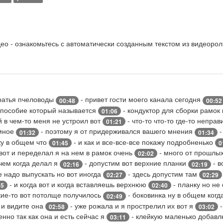
о - ознакомьтесь с автоматически созданным текстом из видеорол
братья пчеловоды
- привет гости моего канала сегодня
00:48
00:52
 пособие который называется
- кондуктор для сборки рамок
01:06
й в чем-то меня не устроил вот
- что-то что-то где-то непра
01:21
омное
- поэтому я от придерживался вашего мнения
-
01:32
01:34
жу в общем что
- и как и все-все-все покажу подробненько
01:45
0
вот и переделал я на нем в рамок очень
- много от прошлых
02:02
чем когда делал я
- допустим вот верхние планки
- в
02:16
02:19
е надо выпускать но вот иногда
- здесь допустим там
02:27
02:29
- и когда вот и когда вставляешь верхнюю
- планку но не
35
02:40
кие-то вот потолще получилось
- боковинка ну в общем ког
02:49
 и видите она
- уже рожала и я прострелил их вот я
-
02:58
03:02
енно так как она и есть сейчас я
- клейкую маленько добавл
03:11