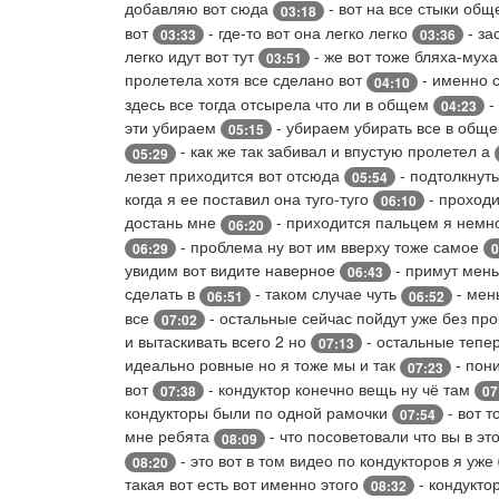
добавляю вот сюда
- вот на все стыки об
03:18
вот
- где-то вот она легко легко
- за
03:33
03:36
легко идут вот тут
- же вот тоже бляха-мух
03:51
пролетела хотя все сделано вот
- именно с
04:10
здесь все тогда отсырела что ли в общем
-
04:23
эти убираем
- убираем убирать все в обще
05:15
- как же так забивал и впустую пролетел а
05:29
лезет приходится вот отсюда
- подтолкнуть
05:54
когда я ее поставил она туго-туго
- проходи
06:10
достань мне
- приходится пальцем я нем
06:20
- проблема ну вот им вверху тоже самое
06:29
0
увидим вот видите наверное
- примут мен
06:43
сделать в
- таком случае чуть
- мен
06:51
06:52
все
- остальные сейчас пойдут уже без пр
07:02
и вытаскивать всего 2 но
- остальные тепе
07:13
идеально ровные но я тоже мы и так
- пон
07:23
вот
- кондуктор конечно вещь ну чё там
07:38
07
кондукторы были по одной рамочки
- вот 
07:54
мне ребята
- что посоветовали что вы в эт
08:09
- это вот в том видео по кондукторов я уже
08:20
такая вот есть вот именно этого
- кондукто
08:32