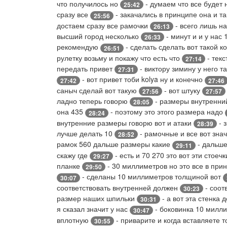
что получилось но
- думаем что все будет
25:42
сразу все
- закачались в принципе она и т
25:56
достаем сразу все рамочки
- всего лишь на
26:13
высший город несколько
- минут и и у нас
26:33
рекомендую
- сделать сделать вот такой к
26:51
рулетку возьму и покажу что есть что
- текс
27:14
передать привет
- виктору зимину у него т
27:31
- вот привет тоби kolya ну и конечно
27:42
27:46
саныч сделай вот такую
- вот штуку
27:56
27:57
ладно теперь говорю
- размеры внутренний
28:05
она 435
- поэтому это этого размера надо
28:24
внутренние размеры говорю вот и атаки
- 
28:39
лучше делать 10
- рамочные и все вот знач
28:52
рамок 560 дальше размеры какие
- дальш
29:11
скажу где
- есть и 70 270 это вот эти стоеч
29:27
планке
- 30 миллиметров но это все в при
29:50
- сделаны 10 миллиметров толщиной вот
30:07
соответствовать внутренней должен
- соот
30:23
размер наших шпильки
- а вот эта стенка 
30:31
я сказал значит у нас
- боковинка 10 милли
30:47
вплотную
- приварите и когда вставляете 
30:55