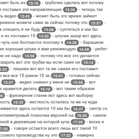
ожет быть из
- трубочек сделать вот потому
13:16
 я поставил эти направляющие
- теперь так
13:26
ть видео
- может быть это время займет
13:43
времени можете сами за сейчас потому что
-
13:57
ок спешить я не буду
- суетиться и как бы
14:08
 я их поставил 15
- штучек зазор вот здесь
14:20
ь-чуть они болтаются поэтому я
- барашком
14:28
ая хорошая штука я вам рекомендую
- ребят
14:49
оже не надо
- потому что все это делается
14:58
сварить вот эти трубки вы если сами не
-
15:12
- лишнее вот вот та же самая его поставил
5:23
и все все 15 рамок 15 за
- готовых сейчас
15:41
ы
- видео снимал у меня не
- вот
15:57
15:58
е нравится делать
- вот таким образом
16:18
- фрезерном станке вот здесь вот выборку
26
кость
- жесткость осталась та же ну куда
16:35
чивается здесь остается 10 как бы
- смотр со
16:47
иллиметровый планочка верхней на
- самом
16:56
окой в деревяшке на которой куча
- воска и
17:09
- говоря остается всего лишь вот такой 10
7:20
ссового производства ну это
- наверно
17:32