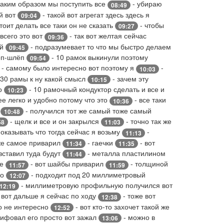
таким образом мы поступить все
- убираю
08:49
й вот
- такой вот агрегат здесь здесь я
09:04
тоит делать все таки он не сказать
- чтобы
09:27
всего это вот
- так вот желтая сейчас
09:36
ой
- подразумевает то что мы быстро делаем
09:45
ёп-шлёп
- 10 рамок выкинули поэтому
09:54
- самому было интересно вот поэтому я
-
10:03
 30 рамы к ну какой смысл
- зачем эту
10:15
то
- 10 рамочный кондуктор сделать и все и
10:23
ее легко и удобно потому что это
- все таки
10:36
й
- получился тот же самый тоже самый
10:48
- щелк и все и он закрылся
- точно так же
58
11:03
показывать что тогда сейчас я возьму
-
11:13
оже самое приварил
- гаечки
- вот
11:34
11:35
вставил туда будут
- металла пластилином
11:44
ие
- вот шайбы приварил
- толщиной
11:57
11:59
но
- подходит под 20 миллиметровый
12:07
- миллиметровую профильную получился вот
12:19
 вот дальше я сейчас по ходу
- тоже вот
12:38
то не интересно
- вот кто-то захочет такой же
12:52
ифовал его просто вот зажал
- можно в
13:06