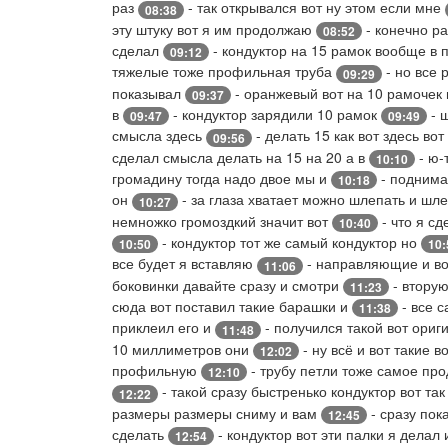
раз
- так открывался вот ну этом если мне
08:38
эту штуку вот я им продолжаю
- конечно р
08:52
сделал
- кондуктор на 15 рамок вообще в
09:12
тяжелые тоже профильная труба
- но все 
09:29
показывал
- оранжевый вот на 10 рамочек
09:37
в
- кондуктор зарядили 10 рамок
- 
09:47
09:49
смысла здесь
- делать 15 как вот здесь вот
09:56
сделал смысла делать на 15 на 20 а в
- ю-
10:10
громадину тогда надо двое мы и
- поднима
10:18
он
- за глаза хватает можно шлепать и шл
10:27
немножко громоздкий значит вот
- что я с
10:40
- кондуктор тот же самый кондуктор но
10:50
10:
все будет я вставляю
- направляющие и во
11:06
боковинки давайте сразу и смотри
- вторую
11:23
сюда вот поставил такие барашки и
- все 
11:38
приклеил его и
- получился такой вот ори
11:48
10 миллиметров они
- ну всё и вот такие 
12:02
профильную
- трубу петли тоже самое пр
12:10
- такой сразу быстренько кондуктор вот та
12:22
размеры размеры сниму и вам
- сразу пок
12:45
сделать
- кондуктор вот эти палки я делал
12:54