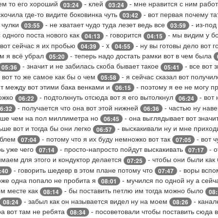
щем то его хороший
- клей
- мне нравится с ним работ
03:24
03:24
скочила где-то видите боковинка чуть
- вот первая почему т
03:42
а чулки
- не хватает чудо туда лезет ведь все
- из-под
03:55
03:59
 одного поста нового как
- говорится
- мы видим у б
04:13
04:15
 вот сейчас я их пробью
- x
- ну вы готовы дело вот 
04:39
04:55
м я всё убрал
- теперь надо достать рамки вот в чем была
05:20
- значит и не забилась скоба бывает такое
- все вот 
05:36
05:41
 вот то же самое как бы о чем
- я сейчас сказал вот получи
05:58
т между вот этими бака венками и
- поэтому я ее не могу п
06:15
ножко
- подтолкнуть отсюда вот я его вытолкнул
- вот 
06:22
06:24
- получается что она вот этой нижней
- частью ну нав
6:32
06:36
ьше чем на пол миллиметра но
- она выглядывает вот значит
06:45
ьше вот и тогда бы они легко
- выскакивали ну и мне приход
06:57
облем
- потому что я их буду немножко вот так
- вот ч
07:04
07:05
рь уже чего
- просто-напросто пойдут выскакивать
- о
07:14
07:17
имаем для этого и кондуктор делается
- чтобы они были как
07:25
- говорить шедевр в этом плане потому что
- воры вспо
:40
07:47
тоже одна попало не пробита я
- мучился по одной ну а сейч
08:01
ом месте как
- бы поставить петлю им тогда можно было
08:14
08
- забыл как он называется видел ну на моем
- канал
08:24
08:26
ра вот там не ребята
- посоветовали чтобы поставить сюда 
08:34