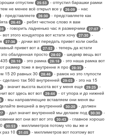
порошки отпустим
- отпустил барашки рамки
25:53
 тем не менее всё открыл все у
- нас
26:09
- представляете
- представляете как
26:30
бята
- ребят честное слово я вам
26:45
- говорить ладненько час я размерчики
-
03
27:07
- вот этого кондуктора вот кстати хочу
-
27:30
ия
- дочки вот передать привет коли скиба
27:36
лавный привет вот а
- теперь да кстати
27:52
 это обалденная просто
- шедевр вещь вот
28:02
е 435
- это рамка
- это наша рамка вот
28:16
28:18
тот размер тоже я внутренне я про
-
28:35
ем 15 20 равных 30
- рамок но это глупости
28:46
- сделано так 560 внутренней
- это на 15
29:03
- значит высота высота вот у меня еще
-
7
29:25
чит вот здесь вот вот
- от упора и до нижней
29:44
- мы направляющие вставляем они меня вы
3
сделайте внешней а внутренний
- должен
30:20
- дал значит внутренней мы делаем под
-
27
30:30
овинки вот они вот вот это
- главное хорошо
30:43
10
- миллиметров потому что вы же и
30:53
к раз 10
- миллиметров вот поэтому вот
31:05