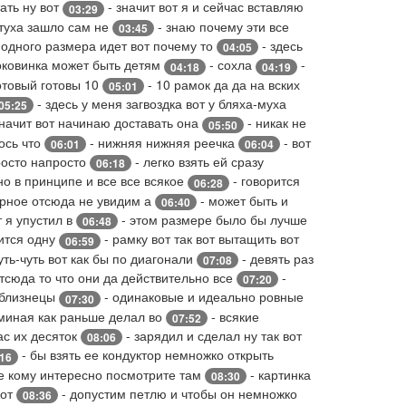
ать ну вот
- значит вот я и сейчас вставляю
03:29
атуха зашло сам не
- знаю почему эти все
03:45
 одного размера идет вот почему то
- здесь
04:05
оковинка может быть детям
- сохла
-
04:18
04:19
готовый готовы 10
- 10 рамок да да на вских
05:01
- здесь у меня загвоздка вот у бляха-муха
05:25
значит вот начинаю доставать она
- никак не
05:50
лось что
- нижняя нижняя реечка
- вот
06:01
06:04
росто напросто
- легко взять ей сразу
06:18
но в принципе и все все всякое
- говорится
06:28
ерное отсюда не увидим а
- может быть и
06:40
 я упустил в
- этом размере было бы лучше
06:48
ится одну
- рамку вот так вот вытащить вот
06:59
уть-чуть вот как бы по диагонали
- девять раз
07:08
тсюда то что они да действительно все
-
07:20
 близнецы
- одинаковые и идеально ровные
07:30
миная как раньше делал во
- всякие
07:52
ас их десяток
- зарядил и сделал ну так вот
08:06
- бы взять ее кондуктор немножко открыть
:16
е кому интересно посмотрите там
- картинка
08:30
вот
- допустим петлю и чтобы он немножко
08:36