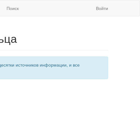
Поиск
Войти
ьца
есятки источников информации, и все