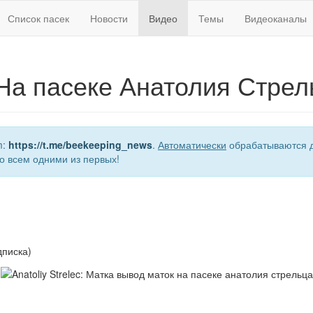
Список пасек
Новости
Видео
Темы
Видеоканалы
На пасеке Анатолия Стрел
m:
https://t.me/beekeeping_news
.
Автоматически
обрабатываются д
о всем одними из первых!
дписка)