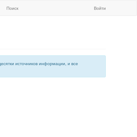
Поиск
Войти
есятки источников информации, и все