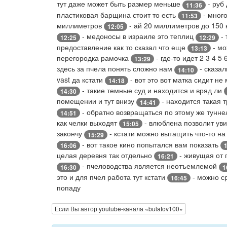
тут даже может быть размер меньше
- руб
11:36
пластиковая барщина стоит то есть
- мног
11:53
миллиметров
- ай 20 миллиметров до 150 
12:05
- медоносы в израиле это теплиц
- 
12:25
12:29
предоставление как то сказал что еще
- мо
13:13
перегородка рамочка
- где-то идет 2 3 4 5
13:29
здесь за пчела понять сложно нам
- сказал
14:10
vast да кстати
- вот это вот матка сидит не
14:18
- такие темные суд и находится и вряд ли
14:30
помещении и тут внизу
- находится такая 
14:41
- обратно возвращаться по этому же тунн
14:51
как челки выходят
- влюблена позволит уви
15:05
закончу
- кстати можно вытащить что-то н
15:29
- вот такое кино попытался вам показать
16:06
целая деревня так отдельно
- живущая от 
16:21
- пчеловодства является неотъемлемой
16:30
1
это и для пчел работа тут кстати
- можно ср
16:45
попаду
Если Вы автор youtube-канала «bulatov100»