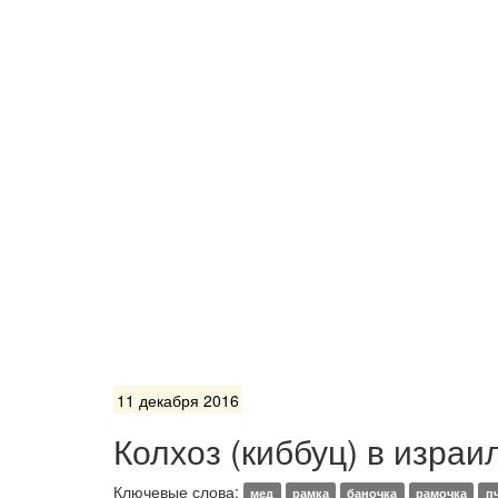
11 декабря 2016
Колхоз (киббуц) в израи
Ключевые слова:
мед
рамка
баночка
рамочка
п