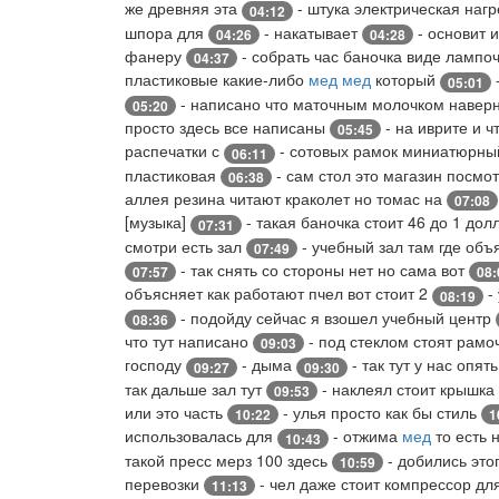
же древняя эта
- штука электрическая наг
04:12
шпора для
- накатывает
- основит 
04:26
04:28
фанеру
- собрать час баночка виде лампо
04:37
пластиковые какие-либо
мед
мед
который
05:01
- написано что маточным молочком навер
05:20
просто здесь все написаны
- на иврите и 
05:45
распечатки с
- сотовых рамок миниатюрный
06:11
пластиковая
- сам стол это магазин посмо
06:38
аллея резина читают краколет но томас на
07:08
[музыка]
- такая баночка стоит 46 до 1 до
07:31
смотри есть зал
- учебный зал там где об
07:49
- так снять со стороны нет но сама вот
07:57
08:
объясняет как работают пчел вот стоит 2
-
08:19
- подойду сейчас я взошел учебный центр
08:36
что тут написано
- под стеклом стоят рамо
09:03
господу
- дыма
- так тут у нас опя
09:27
09:30
так дальше зал тут
- наклеял стоит крышка
09:53
или это часть
- улья просто как бы стиль
10:22
1
использовалась для
- отжима
мед
то есть 
10:43
такой пресс мерз 100 здесь
- добились этог
10:59
перевозки
- чел даже стоит компрессор дл
11:13