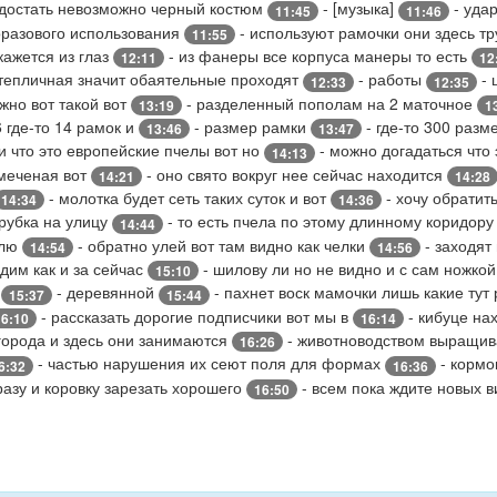
 достать невозможно черный костюм
- [музыка]
- уда
11:45
11:46
оразового использования
- используют рамочки они здесь т
11:55
кажется из глаз
- из фанеры все корпуса манеры то есть
12:11
12
тепличная значит обаятельные проходят
- работы
- 
12:33
12:35
жно вот такой вот
- разделенный пополам на 2 маточное
13:19
1
 6 где-то 14 рамок и
- размер рамки
- где-то 300 разм
13:46
13:47
и что это европейские пчелы вот но
- можно догадаться что 
14:13
 меченая вот
- оно свято вокруг нее сейчас находится
14:21
14:28
- молотка будет сеть таких суток и вот
- хочу обратит
14:34
14:36
трубка на улицу
- то есть пчела по этому длинному коридор
14:44
елю
- обратно улей вот там видно как челки
- заходят
14:54
14:56
дим как и за сейчас
- шилову ли но не видно и с сам ножко
15:10
а
- деревянной
- пахнет воск мамочки лишь какие тут
15:37
15:44
- рассказать дорогие подписчики вот мы в
- кибуце на
16:10
16:14
города и здесь они занимаются
- животноводством выращи
16:26
- частью нарушения их сеют поля для формах
- кормо
6:32
16:36
азу и коровку зарезать хорошего
- всем пока ждите новых 
16:50