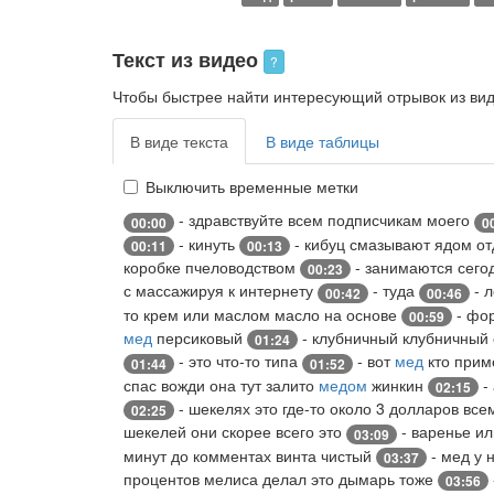
Текст из видео
?
Чтобы быстрее найти интересующий отрывок из виде
В виде текста
В виде таблицы
Выключить временные метки
- здравствуйте всем подписчикам моего
00:00
0
- кинуть
- кибуц смазывают ядом о
00:11
00:13
коробке пчеловодством
- занимаются сего
00:23
с массажируя к интернету
- туда
- 
00:42
00:46
то крем или маслом масло на основе
- фо
00:59
мед
персиковый
- клубничный клубничный
01:24
- это что-то типа
- вот
мед
кто прим
01:44
01:52
спас вожди она тут залито
медом
жинкин
-
02:15
- шекелях это где-то около 3 долларов вс
02:25
шекелей они скорее всего это
- варенье и
03:09
минут до комментах винта чистый
- мед у 
03:37
процентов мелиса делал это дымарь тоже
03:56