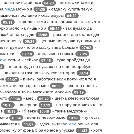
- электрический нож
- поток с чипами и
04:20
 на
меда
можно в
- отделку купить такую
04:35
лампочки послание ихлас амуры
-
04:49
т
- королевскими а что написано сказать что
05:11
ерно молочка лишь но я
- так думаю да
05:42
 такой аппарат для
- распиле для станок для
06:08
шестеренку
- цепные передачи тут рамочка
06:24
нет я думаю что это маску типа бальзам
-
07:02
роматная 1
- апельсина выжать
-
07:18
07:25
ека
есть мы сейчас
- туда пройдём да
07:45
- то есть туда не пускают но еще попробую
54
- находится группа экскурсия которая
-
08:14
оне
- пчелы работают если получится то я
08:27
граммы пчеловодстве мне
- сложно понять
08:58
 выводом а то ли маточного молочка
-
09:19
росто
- мес .
- щетка клеточки блюма
09:38
09:42
s
- наверное
- на пару рамочек что-то
10:15
10:19
 в
- 19 веке
- такие медогонки
10:39
10:40
овано
- понять невозможно
- тут есть
10:54
10:55
крывается и
- здесь вытекал
мед
решка для
11:07
огоночку от фона 3 рамочное упуская
- хотя
11:32