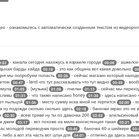
о - ознакомьтесь с автоматически созданным текстом из видеорол
- канала сегодня нахожусь в израиле городе
- ашкело
0:02
00:06
тдыхая барды хайда
- это как община вот какая довольно
00:16
00
дня мы попробуем попасть
- сейчас магазин который наход
00:28
летом
- land что тут рассказывать что тут видно
- вооб
00:47
00:49
рмула
- [музыка]
- пчелки
- сейчас мы перех
01:03
01:08
01:13
 сливы
- что также написано honey
- здесь написано 
01:31
01:36
ет пыльцой
- месту сумму иска мной не терпится
- к
01:56
02:00
 а ну подожди сколько сколько здесь
- баночки экран это не
02:18
ем
- всем приве ну ты по дамочка 200
- апельсиновы
02:30
02:53
ли джем
- вот похоже на мило консистенция такая
- 
03:17
03:21
нас молодой переводчик просто
- баночка 40-х шейкере
03:46
03:
- либо а вот эта часть вот штук для
- отлично да здесь зава
04:01