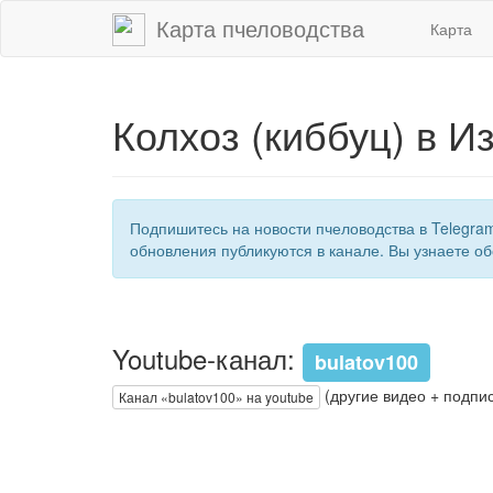
Карта пчеловодства
Карта
Колхоз (киббуц) в И
Подпишитесь на новости пчеловодства в Telegra
обновления публикуются в канале. Вы узнаете об
Youtube-канал:
bulatov100
(другие видео + подпис
Канал «bulatov100» на youtube