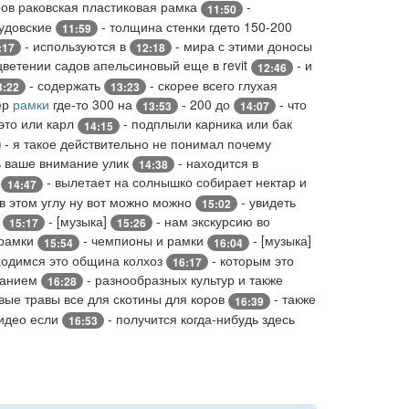
ров раковская пластиковая рамка
-
11:50
рудовские
- толщина стенки гдето 150-200
11:59
- используются в
- мира с этими доносы
:17
12:18
цветении садов апельсиновый еще в revit
- и
12:46
- содержать
- скорее всего глухая
3:22
13:23
ер
рамки
где-то 300 на
- 200 до
- что
13:53
14:07
это или карл
- подплыли карника или бак
14:15
- я такое действительно не понимал почему
ь ваше внимание улик
- находится в
14:38
у
- вылетает на солнышко собирает нектар и
14:47
 в этом углу ну вот можно можно
- увидеть
15:02
й
- [музыка]
- нам экскурсию во
15:17
15:26
 рамки
- чемпионы и рамки
- [музыка]
15:54
16:04
ходимся это община колхоз
- которым это
16:17
ванием
- разнообразных культур и также
16:28
вые травы все для скотины для коров
- также
16:39
видео если
- получится когда-нибудь здесь
16:53