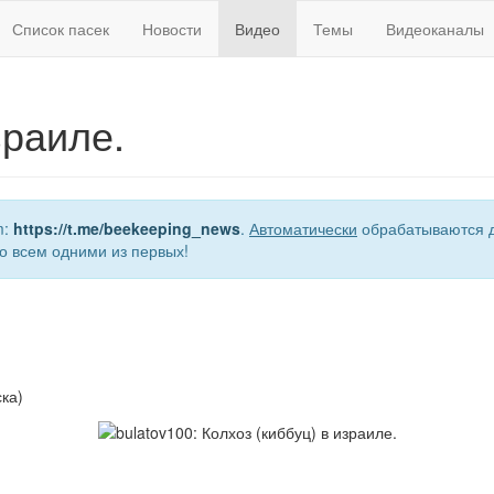
Список пасек
Новости
Видео
Темы
Видеоканалы
зраиле.
m:
https://t.me/beekeeping_news
.
Автоматически
обрабатываются д
о всем одними из первых!
ка)