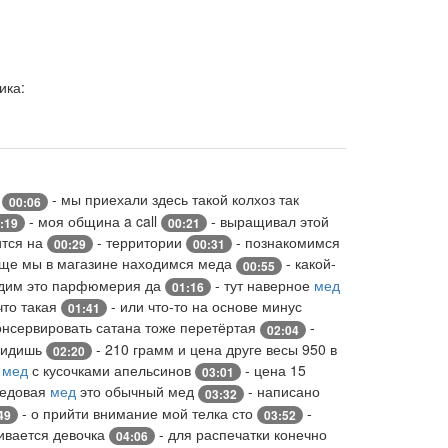
ика:
н
- мы приехали здесь такой колхоз так
00:06
- моя община a call
- выращивал этой
:19
00:21
ится на
- территории
- познакомимся
00:29
00:31
ще мы в магазине находимся меда
- какой-
00:55
одим это парфюмерия да
- тут наверное
мед
01:16
что такая
- или что-то на основе минус
01:41
онсервировать сатана тоже перетёртая
-
02:04
 видишь
- 210 грамм и цена друге весы 950 в
02:20
й
мед
с кусочками апельсинов
- цена 15
03:01
медовая
мед
это обычный мед
- написано
03:32
- о прийти внимание мой телка сто
-
49
03:52
ливается девочка
- для распечатки конечно
04:06