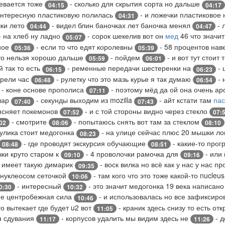
ревается тоже
- сколько для скрытия сорта но дальше
04:15
04:17
интересную пластиковую полилась
- и ложечки пластиковое
04:31
чки лето
- видел блин баночках лет баночка менял
- 
04:44
04:47
- на хлеб ну ладно
- сорок шекелив вот он
мед
46 что значи
05:07
ное
- если то что едят королевны
- 58 процентов нав
05:36
05:39
что нельзя хорошо дальше
- пойдем
- и вот тут стоит
05:59
06:01
 так то есть
- ременные передачи шестеренки на
- 
06:15
06:23
трели час
- рулетку что это мазь курье я так думаю
- 
06:48
06:54
- коне основе прополиса
- поэтому мёд да ой она очень а
07:11
ллар
- секунды выходим из mozilla
- айт кстати там
пас
07:40
07:43
ъясняет покемонов
- и с той стороны видно через стекло
07:52
07:
- смотрите
- попытаюсь снять вот там за стеклом
02
08:06
08:10
 улика стоит медогонка
- на улице сейчас плюс 20 мышки л
08:23
- где проводят экскурсия обучающие
- какие-то про
08:48
08:51
чки круто старом к
- 4 проволочки рамочка для
- или
09:10
09:16
ть имеет такую димарик
- воск вилка но всё как у нас у нас п
09:35
 нуклеосом сеточкой
- там кого что это тоже какой-то nucleu
10:06
- интересный
- это значит медогонка 19 века написано
0:30
10:32
не центробежная сила
- и использовалась но все зафиксир
10:46
о вытекает где будет u2 вот
- краник здесь снизу то есть от
11:05
я сдувания
- корпусов удалить мы видим здесь не
- д
11:17
11:26