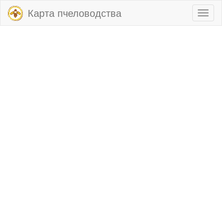
Карта пчеловодства
Toggl
naviga