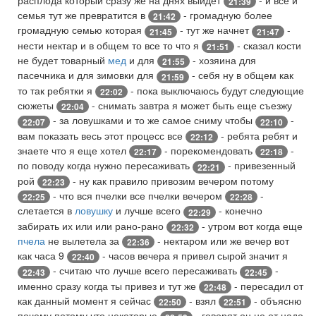
21:39
семья тут же превратится в
- громадную более
21:42
громадную семью которая
- тут же начнет
-
21:45
21:47
нести нектар и в общем то все то что я
- сказал кости
21:51
не будет товарный
мед
и для
- хозяина для
21:55
пасечника и для зимовки для
- себя ну в общем как
21:59
то так ребятки я
- пока выключаюсь будут следующие
22:02
сюжеты
- снимать завтра я может быть еще съезжу
22:04
- за ловушками и то же самое сниму чтобы
-
22:07
22:10
вам показать весь этот процесс все
- ребята ребят и
22:12
знаете что я еще хотел
- порекомендовать
-
22:17
22:18
по поводу когда нужно пересаживать
- привезенный
22:21
рой
- ну как правило привозим вечером потому
22:23
- что вся пчелки все пчелки вечером
-
22:25
22:28
слетается в
ловушку
и лучше всего
- конечно
22:29
забирать их или или рано-рано
- утром вот когда еще
22:32
пчела
не вылетела за
- нектаром или же вечер вот
22:36
как часа 9
- часов вечера я привел сырой значит я
22:40
- считаю что лучше всего пересаживать
-
22:43
22:45
именно сразу когда ты привез и тут же
- пересадил от
22:48
как данный момент я сейчас
- взял
- объясню
22:50
22:51
почему потому что некоторые
- говорят он не от надо