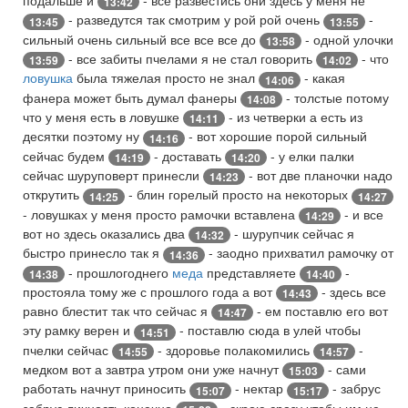
13:42
- разведутся так смотрим у рой рой очень
-
13:45
13:55
сильный очень сильный все все все до
- одной улочки
13:58
- все забиты пчелами я не стал говорить
- что
13:59
14:02
ловушка
была тяжелая просто не знал
- какая
14:06
фанера может быть думал фанеры
- толстые потому
14:08
что у меня есть в ловушке
- из четверки а есть из
14:11
десятки поэтому ну
- вот хорошие порой сильный
14:16
сейчас будем
- доставать
- у елки палки
14:19
14:20
сейчас шуруповерт принесли
- вот две планочки надо
14:23
открутить
- блин горелый просто на некоторых
14:25
14:27
- ловушках у меня просто рамочки вставлена
- и все
14:29
вот но здесь оказались два
- шурупчик сейчас я
14:32
быстро принесло так я
- заодно прихватил рамочку от
14:36
- прошлогоднего
меда
представляете
-
14:38
14:40
простояла тому же с прошлого года а вот
- здесь все
14:43
равно блестит так что сейчас я
- ем поставлю его вот
14:47
эту рамку верен и
- поставлю сюда в улей чтобы
14:51
пчелки сейчас
- здоровье полакомились
-
14:55
14:57
медком вот а завтра утром они уже начнут
- сами
15:03
работать начнут приносить
- нектар
- забрус
15:07
15:17
забрус личность конечно
- скрою сразу чтобы им не