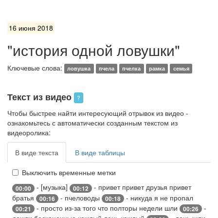
16 июня 2018
"история одной ловушки"
Ключевые слова:
ловушка
пчела
пчелка
рамка
семья
Текст из видео
?
Чтобы быстрее найти интересующий отрывок из видео -
ознакомьтесь с автоматически созданным текстом из
видеоролика:
В виде текста
В виде таблицы
Выключить временные метки
- [музыка]
- привет привет друзья привет
00:00
00:12
братья
- пчеловоды
- никуда я не пропал
00:16
00:18
- просто из-за того что полторы недели шли
-
00:21
00:26