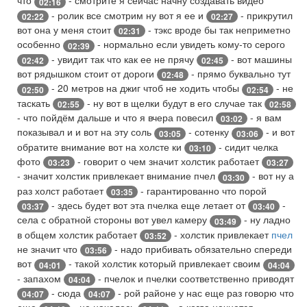
что
- смотрите я сейчас начну создавать видео
02:16
- ролик все смотрим ну вот я ее и
- прикрутил
02:22
02:27
вот она у меня стоит
- тэкс вроде бы так неприметно
02:31
особенно
- нормально если увидеть кому-то серого
02:39
- увидит так что как ее не прячу
- вот машины
02:42
02:45
вот рядышком стоит от дороги
- прямо буквально тут
02:48
- 20 метров на джиг чтоб не ходить чтобы
- не
02:50
02:54
таскать
- ну вот в щелки будут в его случае так
02:55
02:58
- что пойдём дальше и что я вчера повесил
- я вам
03:02
показывал и и вот на эту соль
- сотенку
- и вот
03:05
03:06
обратите внимание вот на холсте ки
- сидит челка
03:10
фото
- говорит о чем значит холстик работает
03:23
03:27
- значит холстик привлекает внимание пчел
- вот ну а
03:30
раз холст работает
- гарантированно что порой
03:35
- здесь будет вот эта пчелка еще летает от
-
03:37
03:40
села с обратной стороны вот увел камеру
- ну ладно
03:49
в общем холстик работает
- холстик привлекает
пчел
03:52
не значит что
- надо прибивать обязательно спереди
03:56
вот
- такой холстик который привлекает своим
04:01
04:04
- запахом
- пчелок и пчелки соответственно приводят
04:04
- сюда
- рой районе у нас еще раз говорю что
04:07
04:07