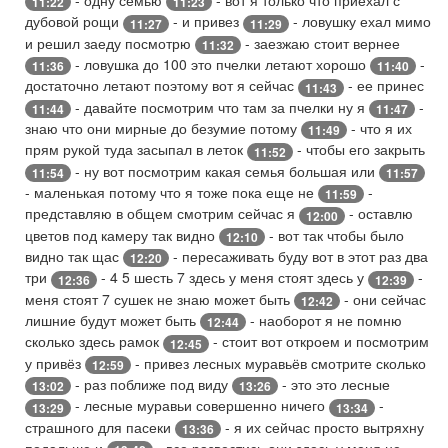
- одну семью
- вот я только что приехал с
11:22
11:23
дубовой рощи
- и привез
- ловушку ехал мимо
11:27
11:29
и решил заеду посмотрю
- заезжаю стоит вернее
11:32
- ловушка до 100 это пчелки летают хорошо
-
11:36
11:40
достаточно летают поэтому вот я сейчас
- ее принес
11:43
- давайте посмотрим что там за пчелки ну я
-
11:44
11:47
знаю что они мирные до безумие потому
- что я их
11:49
прям рукой туда засыпал в леток
- чтобы его закрыть
11:52
- ну вот посмотрим какая семья большая или
11:54
11:57
- маленькая потому что я тоже пока еще не
-
11:59
представляю в общем смотрим сейчас я
- оставлю
12:00
цветов под камеру так видно
- вот так чтобы было
12:10
видно так щас
- пересаживать буду вот в этот раз два
12:20
три
- 4 5 шесть 7 здесь у меня стоят здесь у
-
12:36
12:39
меня стоят 7 сушек не знаю может быть
- они сейчас
12:42
лишние будут может быть
- наоборот я не помню
12:44
сколько здесь рамок
- стоит вот откроем и посмотрим
12:45
у привёз
- привез лесных муравьёв смотрите сколько
12:59
- раз поближе под виду
- это это лесные
13:02
13:26
- лесные муравьи совершенно ничего
-
13:29
13:34
страшного для пасеки
- я их сейчас просто вытряхну
13:36
подальше и
- все развестись они здесь у меня не