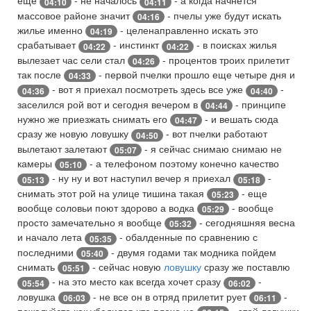
еще
- не началось
- а когда начнется
04:10
04:11
массовое районе значит
- пчелы уже будут искать
04:16
жилье именно
- целенаправленно искать это
04:19
срабатывает
- инстинкт
- в поисках жилья
04:22
04:22
вылезает час сели стал
- процентов троих прилетит
04:26
так после
- первой пчелки прошло еще четыре дня и
04:33
- вот я приехал посмотреть здесь все уже
-
04:36
04:40
заселился рой вот и сегодня вечером в
- принципе
04:44
нужно же приезжать снимать его
- и вешать сюда
04:47
сразу же новую ловушку
- вот пчелки работают
04:50
вылетают залетают
- я сейчас снимаю снимаю не
05:07
камеры
- а телефоном поэтому конечно качество
05:10
- ну ну и вот наступил вечер я приехал
-
05:13
05:18
снимать этот рой на улице тишина такая
- еще
05:23
вообще соловьи поют здорово а водка
- вообще
05:29
просто замечательно я вообще
- сегодняшняя весна
05:32
и начало лета
- обалденные по сравнению с
05:35
последними
- двумя годами так модника пойдем
05:40
снимать
- сейчас новую
ловушку
сразу же поставлю
05:51
- на это место как всегда хочет сразу
-
05:54
06:02
ловушка
- не все он в отряд прилетит рует
-
06:03
06:11