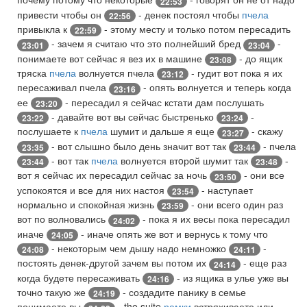
22:53
привести чтобы он
- денек постоял чтобы
пчела
22:56
привыкла к
- этому месту и только потом пересадить
22:59
- зачем я считаю что это полнейший бред
-
23:01
23:04
понимаете вот сейчас я вез их в машине
- до ящик
23:08
тряска
пчела
волнуется пчела
- гудит вот пока я их
23:12
пересаживал пчела
- опять волнуется и теперь когда
23:16
ее
- пересадил я сейчас кстати дам послушать
23:20
- давайте вот вы сейчас быстренько
-
23:22
23:24
послушаете к
пчела
шумит и дальше я еще
- скажу
23:27
- вот слышно было день значит вот так
- пчела
23:35
23:44
- вот так
пчела
волнуется втoрoй шумит так
-
23:44
23:48
вот я сейчас их пересадил сейчас за ночь
- они все
23:50
успокоятся и все для них настоя
- наступает
23:54
нормально и спокойная жизнь
- они всего один раз
23:59
вот по волновались
- пока я их весы пока пересадил
24:02
иначе
- иначе опять же вот и вернусь к тому что
24:05
- некоторым чем дышу надо немножко
-
24:08
24:11
постоять денек-другой зачем вы потом их
- еще раз
24:14
когда будете пересаживать
- из ящика в улье уже вы
24:16
точно такую же
- создадите панику в семье
24:19
понимаете вы
- the suite
рамки
встряхиваете или