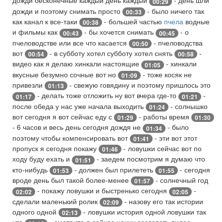
дожди бесконечные каждый день каждый
- день шли
00:29
дожди и поэтому снимать просто
- было ничего так
00:33
как канал к все-таки
- большей частью
пчела
водные
00:38
и фильмы как
- бы хочется снимать
- о
00:43
00:45
пчеловодстве или все что касается
- пчеловодства
00:50
вот
- в субботу хотел субботу хотел снять
-
00:54
00:58
видео как я делаю хинкали настоящие
- хинкали
01:05
вкусные безумно сочные вот но
- тоже косяк не
01:09
привезли
- свежую говядину и поэтому пришлось это
01:13
- делать тоже отложить ну вот вчера где-то
-
01:17
01:21
после обеда у нас уже начала выходить
- солнышко
01:24
вот сегодня я вот сейчас еду с
- работы время
01:29
01:30
- 6 часов и весь день сегодня дождя не
- было
01:34
поэтому чтобы компенсировать вот
- эти вот этот
01:41
пропуск я сегодня покажу
- ловушки сейчас вот по
01:46
ходу буду ехать и
- заедем посмотрим я думаю что
01:51
кто-нибудь
- должен был прилететь
- сегодня
01:53
01:55
вроде день был такой более-менее
- солнечный год
01:57
- покажу ловушки и быстренько сегодня
-
02:02
02:05
сделали маленький ролик
- назову его так истории
02:09
одного одной
- ловушки история одной ловушки так
02:13