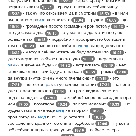
15:22
вскрывать вот я
- сразу его возьму сейчас чищу
15:31
- так ну что открываем да и смотрим
- в чили
15:33
15:59
очень много
рамка
достается с
- трудом
- до
16:04
16:09
- громадные просто громадный рой потому
-
16:10
16:13
что до самого дна
- а у меня по драматичное дно
16:15
большие так
- подробно и пространство большое и
16:18
тем не
- менее все забито
пчела
вы представляете
16:20
- матку я сейчас искать не буду потому что
-
16:23
16:25
уже сумерки вот сейчас просто тупо
- переставлю
16:30
рамки
я даже не буду их
- встряхивать
- нет
16:32
16:49
стряхивают все-таки буду это плохая
- рамка
-
16:53
17:08
да внутри внутри очень много пчелы сидит
- это
17:19
- неплохая
рамка
успокойся постоит
- так они
17:21
17:31
уже натаскали нектар
- но ро и видимо залетел
17:44
недавно недавно
- по крайней мере не сегодня вчера
17:51
или
- позавчера
- так это медовые
- не
17:55
18:24
18:33
будем ставить мне еще
мед
не выбрали
-
18:39
прошлогодний
мед
в ней еще остался 11
-
18:53
составлению крайне чтоб они и подобрали
- ну вот и
19:06
всё сейчас теперь встряхнул их
- сейчас теперь
19:10
стряхнул уже внутрь их из
- ящика вот видите сколько