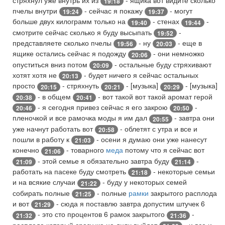
19:18
пчелы внутри
- сейчас я покажу
- могут
19:24
19:37
больше двух килограмм только на
- стенах
-
19:40
19:44
смотрите сейчас сколько я буду высыпать
-
19:52
представляете сколько пчелы
- ну
- еще в
19:56
20:03
ящике остались сейчас я подожду
- они немножко
20:06
опуститься вниз потом
- остальные буду стряхивают
20:09
хотят хотя не
- будет ничего я сейчас остальных
20:13
просто
- стряхнуть
- [музыка]
- [музыка]
20:15
20:21
20:29
- в общем
- вот такой вот такой аромат герой
20:38
20:41
- я сегодня привез сейчас я его закрою
-
20:46
20:50
пленочкой и все рамочка моды я им дал
- завтра они
20:55
уже начнут работать вот
- облетят с утра и все и
20:58
пошли в работу к
- осени я думаю они уже нанесут
21:03
конечно
- товарного
меда
потому что я сейчас вот
21:06
- этой семье я обязательно завтра буду
-
21:09
21:14
работать на пасеке буду смотреть
- некоторые семьи
21:18
и на всякие случаи
- буду у некоторых семей
21:22
собирать полные
- полные
рамки
закрытого расплода
21:25
и вот
- сюда я поставлю завтра допустим штучек 6
21:29
- это сто процентов 6 рамок закрытого
-
21:32
21:36
расплода который сразу же на днях выйдет
- и все и