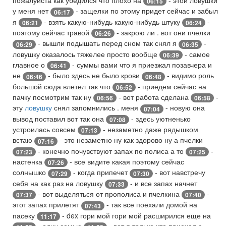
пожалуйста как убедился что плохо на
- этой ловушки
06:15
у меня нет
- защелки по этому придет сейчас и забыл
06:17
я
- взять какую-нибудь какую-нибудь штуку
-
06:21
06:24
поэтому сейчас травой
- закрою ли . вот они пчелки
06:26
- вышли подышать перед сном так снял я
-
06:29
06:35
ловушку оказалось тяжелее просто вообще
- самое
06:39
главное о
- суммы вами что я приезжал позавчера и
06:41
не
- было здесь не было крови
- видимо роль
06:46
06:48
большой сюда влетел так что
- приедем сейчас на
06:52
пачку посмотрим так ну
- вот работа сделана
-
06:56
06:58
эту
ловушку
снял запомнились . меня
- новую она
07:04
вывод поставил вот так она
- здесь уютненько
07:08
устроилась совсем
- незаметно даже рядышком
07:13
встаю
- это незаметно ну как здорово ну а пчелки
07:16
- конечно почувствуют запах по полиса а то
-
07:23
07:25
настенка
- все видите какая поэтому сейчас
07:26
солнышко
- когда припечет
- вот навстречу
07:29
07:30
себя на как раз на ловушку
- и все запах начнет
07:33
- вот выделяться от прополиса и пчелкина
-
07:37
07:40
этот запах прилетят
- так все поехали домой на
07:43
пасеку
- dex гори мой гори мой расширился еще на
11:17