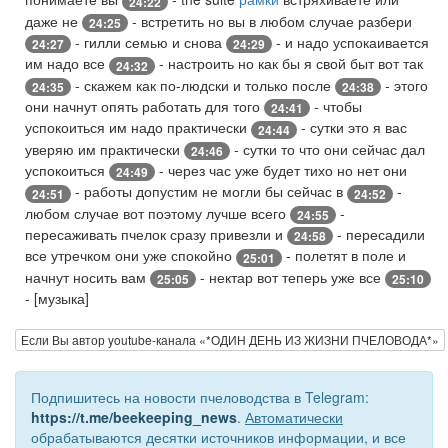
24:22
даже не
- встретить но вы в любом случае разбери
24:25
- гилли семью и снова
- и надо успокаивается
24:27
24:29
им надо все
- настроить но как бы я свой быт вот так
24:32
- скажем как по-людски и только после
- этого
24:35
24:38
они начнут опять работать для того
- чтобы
24:41
успокоиться им надо практически
- сутки это я вас
24:44
уверяю им практически
- сутки то что они сейчас дал
24:46
успокоиться
- через час уже будет тихо но нет они
24:49
- работы допустим не могли бы сейчас в
-
24:51
24:52
любом случае вот поэтому лучше всего
-
24:55
пересаживать пчелок сразу привезли и
- пересадили
24:58
все утречком они уже спокойно
- полетят в поле и
25:01
начнут носить вам
- нектар вот теперь уже все
25:05
25:10
- [музыка]
Если Вы автор youtube-канала «*ОДИН ДЕНЬ ИЗ ЖИЗНИ ПЧЕЛОВОДА*»
Подпишитесь на новости пчеловодства в Telegram:
https://t.me/beekeeping_news
.
Автоматически
обрабатываются десятки источников информации, и все