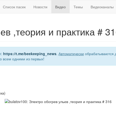
Список пасек
Новости
Видео
Темы
Видеоканалы
ев ,теория и практика # 3
m:
https://t.me/beekeeping_news
.
Автоматически
обрабатываются д
о всем одними из первых!
ка)