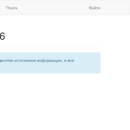
Поиск
Войти
16
есятки источников информации, и все