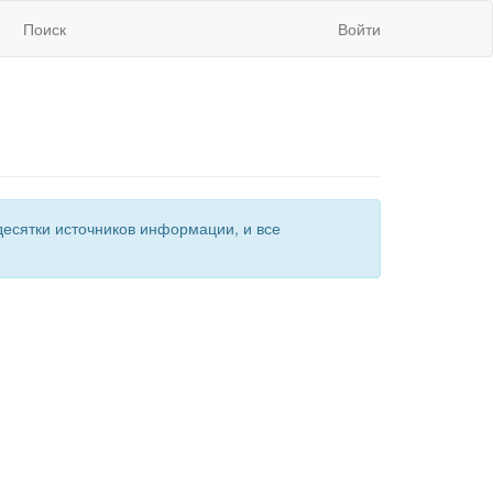
Поиск
Войти
есятки источников информации, и все