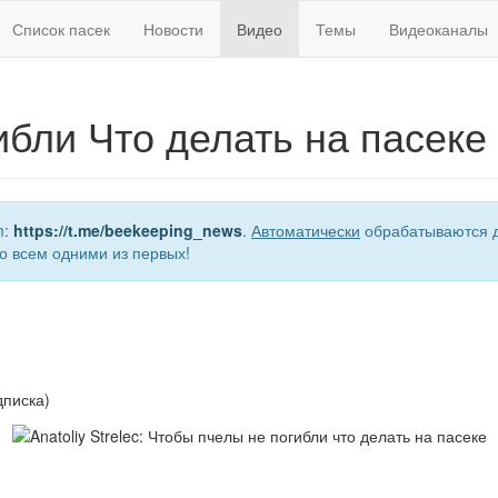
Список пасек
Новости
Видео
Темы
Видеоканалы
ибли Что делать на пасеке
m:
https://t.me/beekeeping_news
.
Автоматически
обрабатываются д
о всем одними из первых!
дписка)