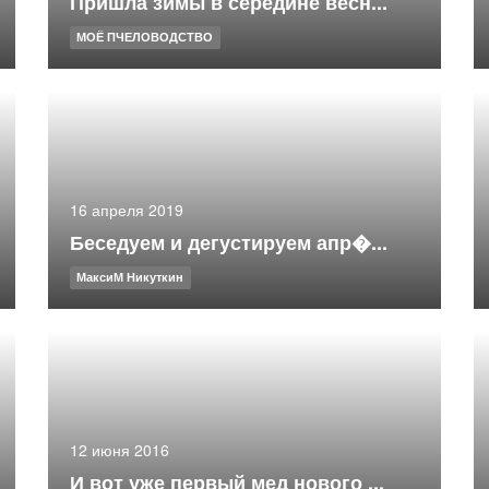
Пришла зимы в середине весн...
МОЁ ПЧЕЛОВОДСТВО
16 апреля 2019
Беседуем и дегустируем апр�...
МаксиМ Никуткин
12 июня 2016
И вот уже первый мед нового ...