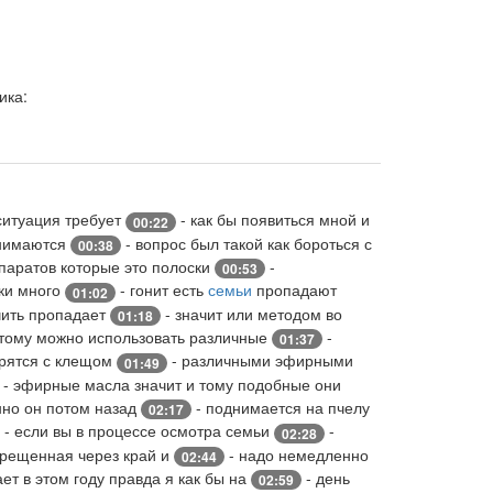
ика:
ситуация требует
- как бы появиться мной и
00:22
нимаются
- вопрос был такой как бороться с
00:38
паратов которые это полоски
-
00:53
лки много
- гонит есть
семьи
пропадают
01:02
ечить пропадает
- значит или методом во
01:18
тому можно использовать различные
-
01:37
орятся с клещом
- различными эфирными
01:49
- эфирные масла значит и тому подобные они
нно он потом назад
- поднимается на пчелу
02:17
- если вы в процессе осмотра семьи
-
02:28
 крещенная через край и
- надо немедленно
02:44
ет в этом году правда я как бы на
- день
02:59