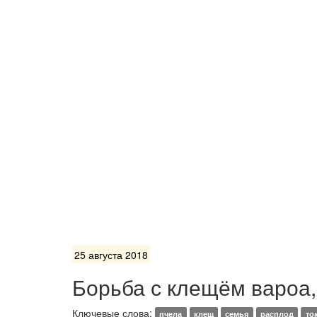
25 августа 2018
Борьба с клещём вароа,
Ключевые слова:
пчела
клещ
семья
расплод
то