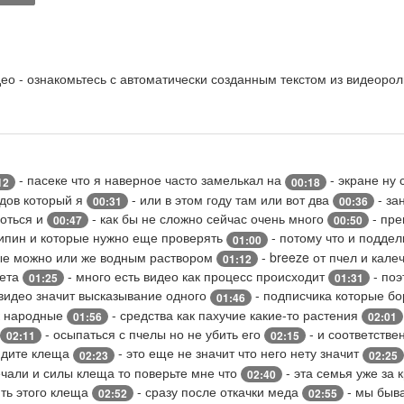
о - ознакомьтесь с автоматически созданным текстом из видеорол
- пасеке что я наверное часто замелькал на
- экране ну 
12
00:18
дов который я
- или в этом году там или вот два
- за
00:31
00:36
роться и
- как бы не сложно сейчас очень много
- пре
00:47
00:50
ипин и которые нужно еще проверять
- потому что и подде
01:00
ые можно или же водным раствором
- breeze от пчел и кал
01:12
нета
- много есть видео как процесс происходит
- поэ
01:25
01:31
видео значит высказывание одного
- подписчика которые б
01:46
к народные
- средства как пахучие какие-то растения
01:56
02:01
- осыпаться с пчелы но не убить его
- и соответстве
02:11
02:15
видите клеща
- это еще не значит что него нету значит
02:23
02:25
ечали и силы клеща то поверьте мне что
- эта семья уже за
02:40
ить этого клеща
- сразу после откачки меда
- мы быва
02:52
02:55