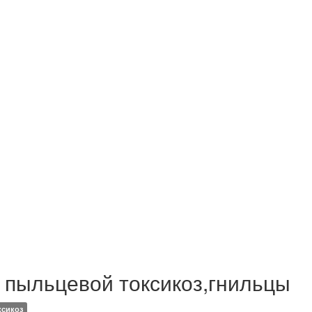
 пыльцевой токсикоз,гнильцы
ксикоз