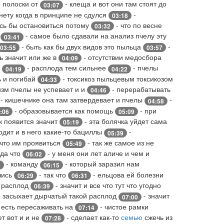
ю полоски от
- клеща и вот они там стоят до
03:07
нету когда в принципе не сдулся
-
03:18
ось бы остановиться потому
- что по весне
03:32
е
- самое было сдавали на анализ пчелу эту
03:41
- быть как бы двух видов это пыльца
-
03:55
03:57
ь значит или же в
- отсутствии медосбора
04:09
о
- расплода тем сильнее
- пчелы
04:19
04:22
ь и погибай
- токсикоз пыльцевым токсикозом
04:33
изм пчелы не успевает и и
- перерабатывать
04:46
- кишечнике она там затвердевает и пчелы
-
04:58
- образовывается как помощь
- при
:06
05:09
ок появится значит
- эта болячка уйдет сама
05:19
одит и в него какие-то бациллы
-
05:39
 что им проявиться
- так же самое из не
05:49
 да что
- у меня они лет аличе и чем и
06:02
- команду
- который заразил нам
4
06:15
лись
- так что
- ельцова ей болезни
06:29
06:31
и расплод
- значит и все что тут что угодно
06:39
м засыхает дырчатый такой расплод
- значит
07:00
 есть пересаживать на
- чистое рамки
07:14
ет вот и и не
- сделает как-то
семью
сжечь из
07:28