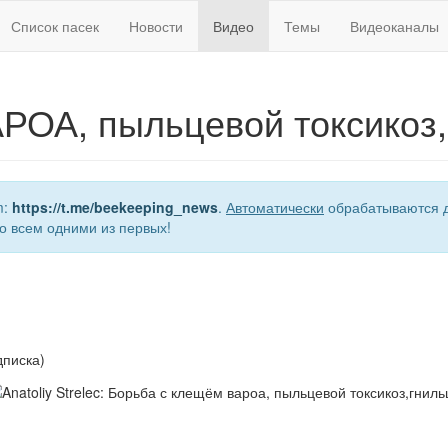
Список пасек
Новости
Видео
Темы
Видеоканалы
РОА, пыльцевой токсикоз
m:
https://t.me/beekeeping_news
.
Автоматически
обрабатываются д
о всем одними из первых!
дписка)