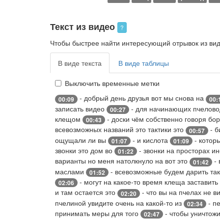
Текст из видео
?
Чтобы быстрее найти интересующий отрывок из виде
В виде текста
В виде таблицы
Выключить временные метки
- добрый день друзья вот мы снова на
00:09
00:
записать видео
- для начинающих пчелово
00:27
клещом
- доски чём собственно говоря бо
00:43
всевозможных названий это тактики это
- б
00:57
ощущали ли вы
- и кислота
- котор
01:07
01:09
звонки это дом во
- звонки на просторах и
01:22
варианты но меня натолкнуло на вот это
- 
01:42
маслами
- всевозможные будем дарить та
01:52
- могут на какое-то время клеща заставить
02:06
и там остается это
- что вы на пчелах не 
02:20
пчелиной увидите очень на какой-то из
- п
02:34
принимать меры для того
- чтобы уничтож
02:47