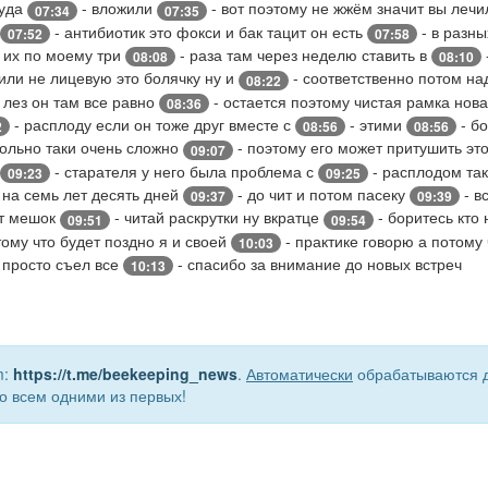
туда
- вложили
- вот поэтому не жжём значит вы леч
07:34
07:35
- антибиотик это фокси и бак тацит он есть
- в разн
07:52
07:58
 их по моему три
- раза там через неделю ставить в
08:08
08:10
или не лицевую это болячку ну и
- соответственно потом на
08:22
 лез он там все равно
- остается поэтому чистая рамка нов
08:36
- расплоду если он тоже друг вместе с
- этими
- бо
2
08:56
08:56
вольно таки очень сложно
- поэтому его может притушить эт
09:07
- старателя у него была проблема с
- расплодом так
09:23
09:25
 на семь лет десять дней
- до чит и потом пасеку
- в
09:37
09:39
тот мешок
- читай раскрутки ну вкратце
- боритесь кто
09:51
09:54
тому что будет поздно я и своей
- практике говорю а потому
10:03
 просто съел все
- спасибо за внимание до новых встреч
10:13
m:
https://t.me/beekeeping_news
.
Автоматически
обрабатываются д
о всем одними из первых!