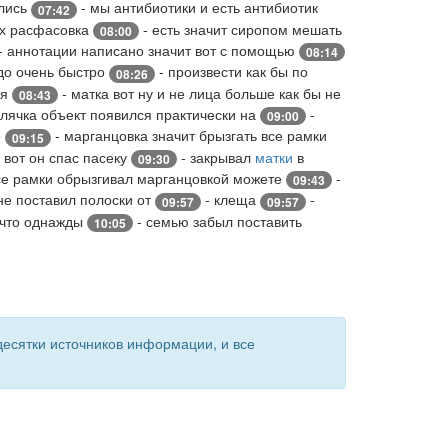
ились
- мы антибиотики и есть антибиотик
07:42
ых расфасовка
- есть значит сиропом мешать
08:00
- аннотации написано значит вот с помощью
08:14
до очень быстро
- произвести как бы по
08:26
ая
- матка вот ну и не лица больше как бы не
08:43
лячка объект появился практически на
-
09:00
о
- марганцовка значит брызгать все рамки
09:15
 вот он спас пасеку
- закрывал
матки
в
09:30
се рамки обрызгивал марганцовкой можете
-
09:43
 не поставил полоски от
- клеща
-
09:57
09:57
 что однажды
- семью забыл поставить
10:05
есятки источников информации, и все