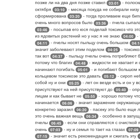
позже ли на два дня позже ставил
- полоск
03:01
октября
- месяца покуда не собирали низ
03:10
сформирована
- тогда проливаем еще бип
03:20
очень много вопросов было
- пчела сыпал
03:36
- посыпав его юся поделай токсикоз что эт
03:46
из ядовитых растений но у нас я не знаю
-
04:00
- пчелы носят пыльцу очень большом
04:11
04:1
значит заболевают этим поделом
- токсик
04:25
так вот
- пыльцу пчелы очень потребляют
04:37
потому что благих
- жидкости не хватает и
04:48
начинают погибать
- и погибают большом 
05:01
кольцевом токсикозе это давать
- сироп не
05:12
собой ну и они
- лет он везде есть и он у в
05:25
присутствуют на ней присутствуют до
- опр
05:40
лицам и как бывает не
- хорошо потому что
05:55
начинается
- значит заражение окружающи
06:06
конкретно заразил
- пасеку это было еще 
06:20
это очень важная вещь
- особенно в запу
06:34
пчелы
- если они справляются с очисткой 
06:45
очень
- ну и семья то тает на глазах
07:03
07:09
- значит есть рекомендация и сжигать эту
07:15