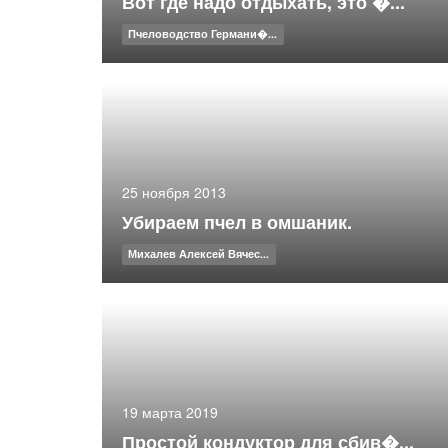
Вот где надо отдыхать, это �...
Пчеловодство Германи�...
25 ноября 2013
Убираем пчел в омшаник.
Михалев Алексей Вячес...
19 марта 2019
Простой кондуктор для сбив�...