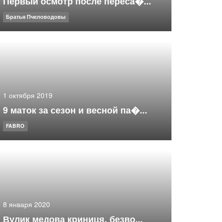
Первый осмотр после переса�...
Братья Пчеловодовы
1 октября 2019
9 маток за сезон и весной па�...
FABRO
8 января 2020
Вулик медова криниця, безво...