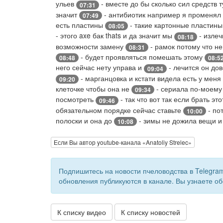
ульев
- вместе до бы сколько сил средств 
07:31
значит
- антибиотик например я променял
07:49
есть пластины
- такие картонные пластины
08:05
- этого axe бак thats и да значит мы
- излеч
08:18
возможности замену
- рамок потому что не
08:31
- будет проявляться помешать этому
08:48
08:5
него сейчас нету управа и
- лечится он до
09:04
- марганцовка и кстати видела есть у меня
09:20
клеточке чтобы она не
- сериала по-моему
09:34
посмотреть
- так что вот так если брать э
09:46
обязательном порядке сейчас ставьте
- по
10:00
полоски и она до
- зимы не дожила вещи и
10:08
Если Вы автор youtube-канала «Anatoliy Strelec»
Подпишитесь на новости пчеловодства в Telegra
обновления публикуются в канале. Вы узнаете об
К списку видео
К списку новостей