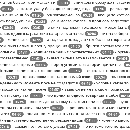
и а так бывает мой магазин и
- снимаем и сразу же я ставл
03:03
у
- а потом уже у безводный период когда
- расплода 
03:12
03:16
ин а ну-ка либо
- уж заговорили за
- клеща то хотел
03:26
03:28
ась перед ульями
- да и моего коллеги в прошлом году тож
03:39
о
- такое
- значит поднимай токсикоз он может быть
03:50
03:51
 таких ядовитых растений которые могла бы
- пчела собират
04:04
- количестве
- а недостаток воды и чем больше открытог
4
04:15
озом пыльцевым я прошу прощения
- брился потому что ест
04:30
 большом
- количестве значит соответственно
- орган
04:41
04:43
 соответственно
- значит пыльца это накапливается в
04:51
04:54
количестве прямо
- перед углями такие горки приличные
05:04
05
больших количествах до появления
- взятка как только взят
05:16
сех
- практически есть также самый какие
- человек х
05:31
05:34
еделенного момента пока не создадутся
- условия какие то
05:45
 вроде бы как на пасеке
- завелся не лет а как я признаюсь
05:57
х мы скажу так
- что приняли одного товарища в себя
06:11
06:1
лет лет
- восемь-девять тому назад мы ели вы
- чура
06:25
06:28
щенном состоянии там уже
- проявляется потом и мешочек 
06:36
ячеек
- значит вот это вот гнилостная масса она
- та
06:50
06:54
- единственно единственно рекомендации
- конечно много
07:11
- семью полностью с ульем
- но их тоже того не дела
07:18
07:21