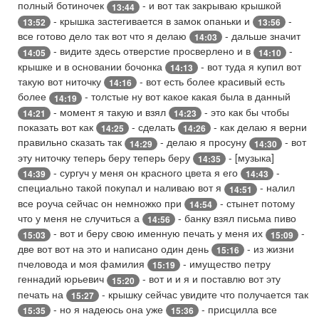
полный ботиночек
- и вот так закрываю крышкой
13:44
- крышка застегивается в замок опаньки и
-
13:52
13:56
все готово дело так вот что я делаю
- дальше значит
14:03
- видите здесь отверстие просверлено и в
-
14:05
14:10
крышке и в основании бочонка
- вот туда я купил вот
14:13
такую вот ниточку
- вот есть более красивый есть
14:16
более
- толстые ну вот какое какая была в данный
14:19
- момент я такую и взял
- это как бы чтобы
14:21
14:23
показать вот как
- сделать
- как делаю я верни
14:25
14:26
правильно сказать так
- делаю я просуну
- вот
14:29
14:30
эту ниточку теперь беру теперь беру
- [музыка]
14:35
- сургуч у меня он красного цвета я его
-
14:39
14:43
специально такой покупал и наливаю вот я
- налил
14:51
все роуча сейчас он немножко при
- стынет потому
14:54
что у меня не случиться а
- банку взял письма пиво
14:56
- вот и беру свою именную печать у меня их
-
15:03
15:09
две вот вот на это и написано один день
- из жизни
15:16
пчеловода и моя фамилия
- имущество петру
15:19
геннадий юрьевич
- вот и и я и поставлю вот эту
15:20
печать на
- крышку сейчас увидите что получается так
15:27
- но я надеюсь она уже
- присцилла все
15:35
15:36