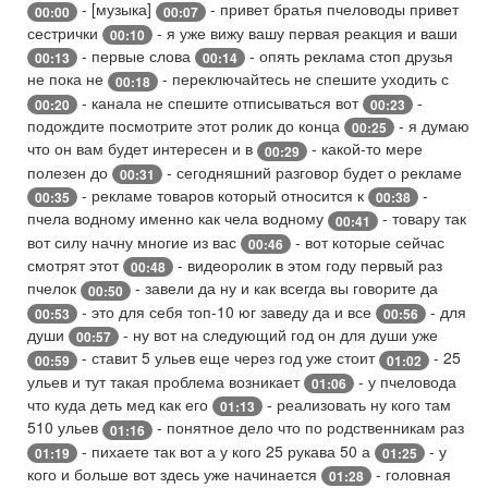
- [музыка]
- привет братья пчеловоды привет
00:00
00:07
сестрички
- я уже вижу вашу первая реакция и ваши
00:10
- первые слова
- опять реклама стоп друзья
00:13
00:14
не пока не
- переключайтесь не спешите уходить с
00:18
- канала не спешите отписываться вот
-
00:20
00:23
подождите посмотрите этот ролик до конца
- я думаю
00:25
что он вам будет интересен и в
- какой-то мере
00:29
полезен до
- сегодняшний разговор будет о рекламе
00:31
- рекламе товаров который относится к
-
00:35
00:38
пчела водному именно как чела водному
- товару так
00:41
вот силу начну многие из вас
- вот которые сейчас
00:46
смотрят этот
- видеоролик в этом году первый раз
00:48
пчелок
- завели да ну и как всегда вы говорите да
00:50
- это для себя топ-10 юг заведу да и все
- для
00:53
00:56
души
- ну вот на следующий год он для души уже
00:57
- ставит 5 ульев еще через год уже стоит
- 25
00:59
01:02
ульев и тут такая проблема возникает
- у пчеловода
01:06
что куда деть мед как его
- реализовать ну кого там
01:13
510 ульев
- понятное дело что по родственникам раз
01:16
- пихаете так вот а у кого 25 рукава 50 а
- у
01:19
01:25
кого и больше вот здесь уже начинается
- головная
01:28