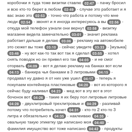
коробочки я туда тоже визитки ставлю
- пачку бросил
02:47
и всю кто-то берет в любом
- случае это работает и я
02:49
вас знаю это
- точно что работа и потому что мне
02:53
люди
- звонят и я иногда интересуюсь а вы
-
02:54
02:56
откуда мой телефон узнали они вернут
- визитку
02:58
магазине видела замечательно
- значит реклама
03:01
работает дальше я делаю
- рекламу на автомобиле
03:06
это сюжет вы тоже
- сейчас увидите
- [музыка]
03:10
03:33
- ну вот как-то так вот так я сделал
- хотел
03:46
03:55
снять поводок но он привел его так
- и не смог
04:03
оторвать
- вот я делаю рекламу на банках вот если
04:09
- банкира чья банками в 3 литровыми
-
04:13
04:15
продавал ну давно я от них уже ушел
- теперь я
04:17
покупаем контейнера пластиковые
- вот из которого я
04:20
сейчас буду наливал
- мед вот в эту вот в этот
04:23
бочонок вот
- такие я их беру пол литровые литровые
04:26
- двухлитровый трехлитровые и
- разливай
04:28
04:29
потому что потребитель хочет
- кто-то 2 кто-то 3
04:31
литра и обязательно я
- наклеиваю
-
04:35
04:35
овальную такую этикетку где написано моя
-
04:40
фамилия имущество вот тоже написано
- продукты
04:42