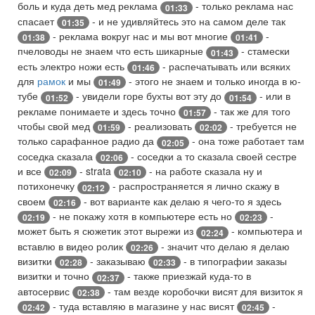
боль и куда деть мед реклама
- только реклама нас
01:33
спасает
- и не удивляйтесь это на самом деле так
01:35
- реклама вокруг нас и мы вот многие
-
01:38
01:41
пчеловоды не знаем что есть шикарные
- стамески
01:43
есть электро ножи есть
- распечатывать или всяких
01:46
для
рамок
и мы
- этого не знаем и только иногда в ю-
01:49
тубе
- увидели горе бухты вот эту до
- или в
01:52
01:54
рекламе понимаете и здесь точно
- так же для того
01:57
чтобы свой мед
- реализовать
- требуется не
01:59
02:02
только сарафанное радио да
- она тоже работает там
02:05
соседка сказала
- соседки а то сказала своей сестре
02:06
и все
- strata
- на работе сказала ну и
02:09
02:10
потихонечку
- распространяется я лично скажу в
02:12
своем
- вот варианте как делаю я чего-то я здесь
02:16
- не покажу хотя в компьютере есть но
-
02:19
02:23
может быть я сюжетик этот вырежи из
- компьютера и
02:24
вставлю в видео ролик
- значит что делаю я делаю
02:26
визитки
- заказываю
- в типографии заказы
02:28
02:33
визитки и точно
- также приезжай куда-то в
02:37
автосервис
- там везде коробочки висят для визиток я
02:38
- туда вставляю в магазине у нас висят
-
02:42
02:45