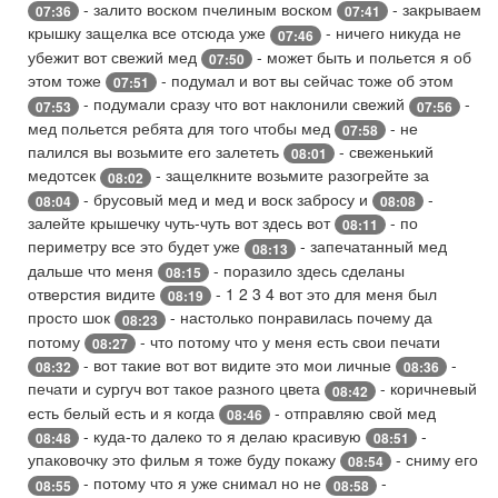
- залито воском пчелиным воском
- закрываем
07:36
07:41
крышку защелка все отсюда уже
- ничего никуда не
07:46
убежит вот свежий мед
- может быть и польется я об
07:50
этом тоже
- подумал и вот вы сейчас тоже об этом
07:51
- подумали сразу что вот наклонили свежий
-
07:53
07:56
мед польется ребята для того чтобы мед
- не
07:58
палился вы возьмите его залететь
- свеженький
08:01
медотсек
- защелкните возьмите разогрейте за
08:02
- брусовый мед и мед и воск забросу и
-
08:04
08:08
залейте крышечку чуть-чуть вот здесь вот
- по
08:11
периметру все это будет уже
- запечатанный мед
08:13
дальше что меня
- поразило здесь сделаны
08:15
отверстия видите
- 1 2 3 4 вот это для меня был
08:19
просто шок
- настолько понравилась почему да
08:23
потому
- что потому что у меня есть свои печати
08:27
- вот такие вот вот видите это мои личные
-
08:32
08:36
печати и сургуч вот такое разного цвета
- коричневый
08:42
есть белый есть и я когда
- отправляю свой мед
08:46
- куда-то далеко то я делаю красивую
-
08:48
08:51
упаковочку это фильм я тоже буду покажу
- сниму его
08:54
- потому что я уже снимал но не
-
08:55
08:58