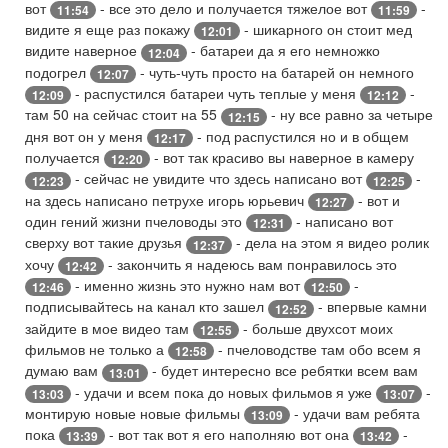
вот
- все это дело и получается тяжелое вот
-
11:54
11:59
видите я еще раз покажу
- шикарного он стоит мед
12:01
видите наверное
- батареи да я его немножко
12:04
подогрел
- чуть-чуть просто на батарей он немного
12:07
- распустился батареи чуть теплые у меня
-
12:09
12:12
там 50 на сейчас стоит на 55
- ну все равно за четыре
12:15
дня вот он у меня
- под распустился но и в общем
12:17
получается
- вот так красиво вы наверное в камеру
12:20
- сейчас не увидите что здесь написано вот
-
12:23
12:25
на здесь написано петрухе игорь юрьевич
- вот и
12:27
один гений жизни пчеловоды это
- написано вот
12:31
сверху вот такие друзья
- дела на этом я видео ролик
12:37
хочу
- закончить я надеюсь вам понравилось это
12:42
- именно жизнь это нужно нам вот
-
12:46
12:50
подписывайтесь на канал кто зашел
- впервые камни
12:52
зайдите в мое видео там
- больше двухсот моих
12:55
фильмов не только а
- пчеловодстве там обо всем я
12:58
думаю вам
- будет интересно все ребятки всем вам
13:01
- удачи и всем пока до новых фильмов я уже
-
13:03
13:07
монтирую новые новые фильмы
- удачи вам ребята
13:09
пока
- вот так вот я его наполняю вот она
-
13:39
13:42