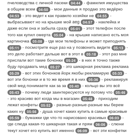
пчеловодства с личной пасеки
- фамилия имущества
04:44
в общем всем
- мои данные я продаю это ведёрко
04:50
- это ведет к как правило хозяйки не
-
04:53
04:55
выбрасывают но на крышке мой aeg
- наклейка и
04:57
даже если она и забыла сразу
- этот телефон после
05:01
того как купил омерта
- на крышке написано есть моя
05:04
картиночка
- где мои телефоны и может приподнять
05:08
- посмотрите еще раз на у позвонить видите
-
05:11
05:13
это дело работает дальше вот в этот в
- этот раз мне
05:18
прислали вот такие бочонки
- в них я точно также
05:24
буду продавать мед
- это шикарная реклама реклама
05:27
- вот этих бочонков йорк якобы рекламирую
-
05:29
05:33
вот эти бочонки и в то же время я в них
- рекламируя
05:36
свой мед понимаете как за за
- кольцо вы это всё
05:40
- почему люди заинтересуются ну потому что
05:43
05:46
- это красиво вот когда мы в магазин
- приходим
05:48
лежат конфеты
- разные-разные-разные мы берем
05:52
каких ну
- душа хочет каких купить в самые красивые
05:56
- бумажки где что-то нарисовано красивых
-
05:59
06:03
где слюда какая-то шикарная такая и прям
- слюни
06:06
текут хочет его купить вот именно
- вот эти конфетки
06:09