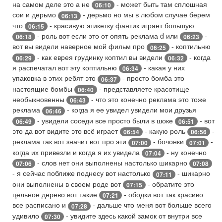
на самом деле это а не
- может быть там сплошная
06:10
сои и дерьмо
- дерьмо но мы в любом случае берем
06:13
что
- красивую этикетку фантик играет большую
06:15
- роль вот если это от опять реклама d или
-
06:18
06:23
вот вы видели наверное мой фильм про
- коптильню
06:25
- как еврея грудинку коптил вы видели
- когда
06:29
06:32
я распечатал вот эту коптильню
- какая у них
06:34
упаковка в этих ребят это
- просто бомба это
06:37
настоящие бомбы
- представляете красотище
06:40
необыкновенны
- что это конечно реклама это тоже
06:43
реклама
- когда я ее увидел увидели мои друзья
06:46
- увидели соседи все просто были в шоке
- вот
06:49
06:51
это да вот видите это всё играет
- какую роль
-
06:54
06:56
реклама так вот значит вот про эти
- бочонки
-
07:00
07:01
когда их привезли и когда я их увидела
- ну конечно
07:04
- слов нет они выполнены настолько шикарно
07:06
07:08
- я сейчас поближе поднесу вот настолько
- шикарно
07:11
они выполнены в своем роде вот
- обратите это
07:15
цельное дерево вот такие
- ободки вот так красиво
07:21
все расписано и
- дальше что меня вот больше всего
07:28
удивило
- увидите здесь какой замок от внутри все
07:30