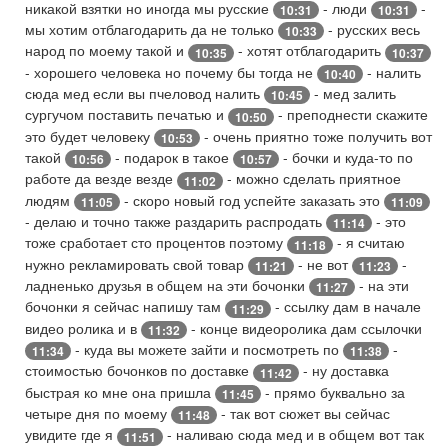
никакой взятки но иногда мы русские
- люди
-
10:31
10:31
мы хотим отблагодарить да не только
- русских весь
10:33
народ по моему такой и
- хотят отблагодарить
10:35
10:37
- хорошего человека но почему бы тогда не
- налить
10:40
сюда мед если вы пчеловод налить
- мед залить
10:45
сургучом поставить печатью и
- преподнести скажите
10:50
это будет человеку
- очень приятно тоже получить вот
10:53
такой
- подарок в такое
- бочки и куда-то по
10:56
10:57
работе да везде везде
- можно сделать приятное
11:02
людям
- скоро новый год успейте заказать это
11:05
11:09
- делаю и точно также раздарить распродать
- это
11:14
тоже сработает сто процентов поэтому
- я считаю
11:18
нужно рекламировать свой товар
- не вот
-
11:21
11:23
ладненько друзья в общем на эти бочонки
- на эти
11:27
бочонки я сейчас напишу там
- ссылку дам в начале
11:29
видео ролика и в
- конце видеоролика дам ссылочки
11:32
- куда вы можете зайти и посмотреть по
-
11:34
11:38
стоимостью бочонков по доставке
- ну доставка
11:42
быстрая ко мне она пришла
- прямо буквально за
11:45
четыре дня по моему
- так вот сюжет вы сейчас
11:48
увидите где я
- наливаю сюда мед и в общем вот так
11:51