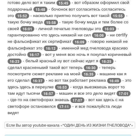
готово дело вот я таким
- вот образом оформил свой
15:45
подарочный
- бочонок вот согласитесь согласитесь
15:48
это
- насколько приятно получить вот такой
-
15:52
15:55
такую бочку меда
- такую бочку меда и тем более со
15:58
своей
- личной печатью пчеловоды это
-
16:01
16:03
гарантированно что здесь никакой ни сил
- ни certify
16:06
не фальсификат их сертификат
- говорю никакой не
16:09
фальсификат это
- именной мед пчеловода красиво
16:12
достойно
- вот у меня всю ночь я покупал коричневый
16:17
- белый красный ну вот сейчас идет я
-
16:23
16:25
сделал красненький такой вот теперь
- теперь
16:30
посмотрите сюжет рекламе на моей
- машине как я
16:35
его сделал
- но вот так работает реклама
- это
16:37
16:49
здесь здесь в переулке
- когда выезжаешь ворот то
16:53
там идут тысячи
- машин и все это дело видят
16:57
17:01
- где-то на светофорах знаешь
- вот как здесь с на
17:07
светофоре остановился
- и все пожалуйста люди
17:11
видят
Если Вы автор youtube-канала «*ОДИН ДЕНЬ ИЗ ЖИЗНИ ПЧЕЛОВОДА*»