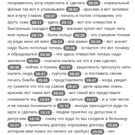
понравилось хочу переснять и сделать
- нормальный
09:00
фильм так вот я упаковываю
- красиво и вот заливаю
09:03
все в кучу ставлю
- печать и потом отправляю это
09:07
круто тоже
- здесь
- вот эти отверстия я
09:11
09:12
быстренько съездил
- магазин купил вот такую нить
09:16
мне нужна
- была толще
- это слишком тонкая
09:19
09:20
ну ради кино ей взял
- все равно
- вот значит
09:24
09:25
надо было потолще теперь
- остается что вот почему
09:28
я обрадовался
- что здесь отверстия теперь надо
09:30
заплести
- сначала налить на что я уже сделал
09:33
- сейчас я покажу
- защелкнуть просунуть нить
09:36
09:37
налить сюда
- сургуча
- и поставить своим
09:41
09:42
печать бомба
- представляете
- когда увидит
09:46
09:47
ну скажите что это на самом
- деле красиво очень
09:51
красиво вот такие вот
- вот такой вот представьте
09:54
понимаете мы
- все не святые
- и в том числе
10:03
10:07
и не ханжа понимаете и
- иногда приходится куда-то
10:10
идти и сделать
- людям приятно ну допустим я
10:15
допустим
- скажу что куда-то мы сходили в больницу
10:18
- к приятному доктору хорошему доктору
-
10:21
10:24
которым вам помог он ничего не требует
- нет
10:26