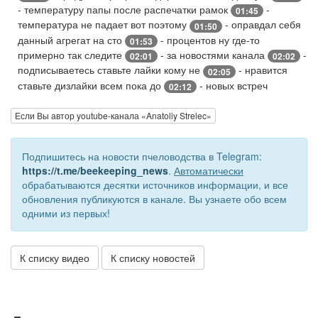
- температуру папы после распечатки рамок
-
01:45
температура не падает вот поэтому
- оправдал себя
01:50
данный агрегат на сто
- процентов ну где-то
01:53
примерно так следите
- за новостями канала
-
02:01
02:02
подписываетесь ставьте лайки кому не
- нравится
02:05
ставьте дизлайки всем пока до
- новых встреч
02:12
Если Вы автор youtube-канала «Anatoliy Strelec»
Подпишитесь на новости пчеловодства в Telegram:
https://t.me/beekeeping_news
.
Автоматически
обрабатываются десятки источников информации, и все
обновления публикуются в канале. Вы узнаете обо всем
одними из первых!
К списку видео
К списку новостей