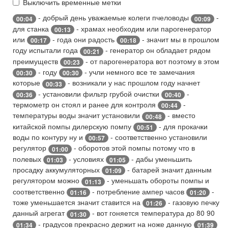
Выключить временные метки
- добрый день уважаемые колеги пчеловоды
-
00:04
00:09
для станка
- храмах необходим или парогенератор
00:13
или
- года они радость
- значит мы в прошлом
00:17
00:18
году испытали года
- генератор он обладает рядом
00:21
преимуществ
- от парогенератора вот поэтому в этом
00:23
- году
- учли немного все те замечания
00:30
00:30
которые
- возникали у нас прошлом году начнет
00:33
- установили фильтр грубой очистки
-
00:36
00:40
термометр он стоял и ранее для контроля
-
00:44
температуры воды значит установили
- вместо
00:48
китайской помпы дилерскую помпу
- для прокачки
00:51
воды по контуру ну и
- соответственно установили
00:57
регулятор
- оборотов этой помпы потому что в
01:00
полевых
- условиях
- дабы уменьшить
01:03
01:05
просадку аккумуляторных
- батарей значит данным
01:09
регулятором можно
- уменьшать обороты помпы и
01:13
соответственно
- потребление ампер часов
-
01:16
01:20
тоже уменьшается значит ставится на
- газовую печку
01:26
данный агрегат
- вот гоняется температура до 80 90
01:30
- градусов прекрасно держит на ноже данную
01:34
01:39