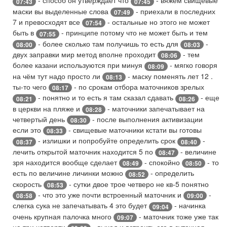
- способ он утверждает что
- вяжем свищевые
07:43
07:45
маски вы выделенные слова
- приехали в последних
07:49
7 и превосходят все
- остальные но этого не может
07:54
быть в
- принципе потому что не может быть и тем
07:55
- более сколько там получишь то есть для
-
08:00
08:03
двух заправки мир метод вполне проходит
- тем
08:06
более казани используются при минуя
- мягко говоря
08:09
на чём тут надо просто ли
- маску поменять лет 12 .
08:13
ты-то чего
- по срокам отбора маточников зрелых
08:17
- понятно и то есть я там сказал сдавать
- еще
08:21
08:26
в церкви на пляже и
- маточники запечатывает на
08:28
четвертый день
- после выполнения активизации
08:30
если это
- свищевые маточники кстати вы готовы
08:33
- излишки и попробуйте определить срок
-
08:37
08:40
лечить открытой маточник находится 5 по
- величине
08:47
зря находится вообще сделает
- спокойно
- то
08:49
08:50
есть по величине личинки можно
- определить
08:52
скорость
- сутки двое трое четверо не кв-5 понятно
08:53
- что это уже почти встроенный маточник и
-
08:58
09:00
слегка сука не запечатывать 4 это будет
- начинка
09:04
очень крупная палочка много
- маточник тоже уже так
09:07