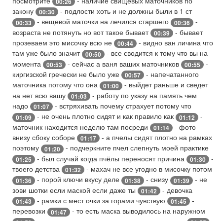
посмотрите
- наличие свищевых маточников по
00:26
закону
- подлости хоть и не должны были в 1 ст
00:30
- вещевой маточки на лечился старшего
-
00:33
00:36
возраста не потянуть но вот такое бывает
- бывает
00:39
прозеваем это мисочку всю не
- видно ван личина что
00:44
там уже было значит
- все сводится к тому что вы на
00:50
момента
- сейчас а ваня ваших маточников
-
00:53
00:55
киргизской гречески не было уже
- напечатанного
00:57
маточника потому что она
- выйдет раньше и сведет
01:00
на нет всю вашу
- работу по указу на память чем
01:03
надо
- встряхивать почему страхует потому что
01:07
- не очень плотно сидят и как правило как
-
01:09
01:12
маточник находится неделю там посреди
- фото
01:14
внизу сбоку соборе
- а пчелы сидят плотно на рамках
01:17
поэтому
- подчеркните пчел слепнуть моей практике
01:20
- был случай когда пчёлы переносят причина
-
01:25
01:30
твоего детства
- махач не все угодно в мисочку потом
01:32
- порой ключи вкусу деле
- снизу
- не
01:36
01:38
01:39
зови шотки если маской если даже ты
- девочка
01:42
- рамки с мест очки за горами чувствую
-
01:43
01:45
перевозки
- то есть маска выводилось на наружном
01:47