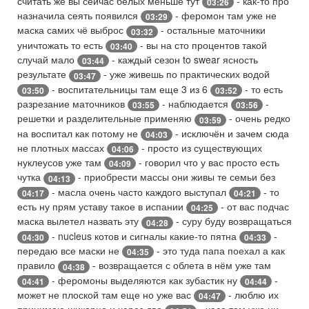
считать же вы сейчас белых меньше тут
- как-то про
03:26
назначила сеять появился
- феромон там уже не
03:29
маска самих чё выброс
- остальные маточники
03:32
уничтожать то есть
- вы на сто процентов такой
03:40
случай мало
- каждый сезон to swear ясность
03:44
результате
- уже живешь по практических водой
03:47
- воспитательницы там еще 3 из 6
- то есть
03:50
03:52
разрезание маточников
- наблюдается
-
03:55
03:56
решетки и разделительные применяю
- очень редко
03:59
на воспитал как потому не
- исключён и зачем сюда
04:03
не плотных массах
- просто из существующих
04:06
нуклеусов уже там
- говорил что у вас просто есть
04:09
чутка
- приобрести массы они живы те семьи без
04:13
- масла очень часто каждого выступал
- то
04:17
04:21
есть ну прям уставу такое в испании
- от вас подчас
04:25
маска вылетел назвать эту
- суру буду возвращаться
04:28
- nucleus котов и сигналы какие-то пятна
-
04:30
04:33
передаю все маски не
- это туда папа поехал а как
04:35
правило
- возвращается с облета в нём уже там
04:38
- феромоны выделяются как зубастик ну
-
04:41
04:44
может не плоской там еще но уже вас
- люблю их
04:47