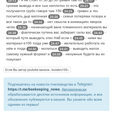
24:13
24:17
срокам вывода и все сын неплотно то есть
- это
24:21
получается грубо говоря там 150
- гривен а тех
24:24
посчитать дыр маточная
- семья потерями позора и
24:28
все такое да то
- нет смысла в анимациях яворов
24:32
четко
- начинающий ване племенного материала вы
24:36
- фактически путина вас забирает силы вас
-
24:39
24:42
который пути выводить этих mall если с
- ними вы
24:45
материал е100 тогда уже
- желательно работать на
24:47
нём и тогда
- молиться
- выводить маток
24:50
24:51
самому нужный формат и
- ненужные будете вы их
24:55
покупает
Если Вы автор youtube-канала «bulatov100»
Подпишитесь на новости пчеловодства в Telegram:
https://t.me/beekeeping_news
.
Автоматически
обрабатываются десятки источников информации, и все
обновления публикуются в канале. Вы узнаете обо всем
одними из первых!