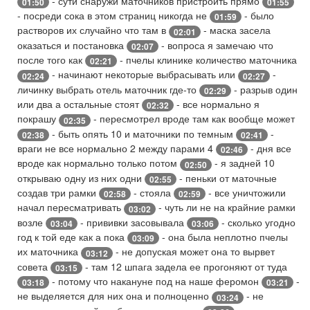
- сути снаружи маточников пристроить прямо
01:50
01:55
- посреди сока в этом страниц никогда не
- было
01:59
растворов их случайно что там в
- маска засела
02:01
оказаться и постановка
- вопроса я замечаю что
02:07
после того как
- пчелы клинике количество маточника
02:21
- начинают некоторые выбрасывать или
-
02:24
02:27
личинку выбрать отель маточник где-то
- разрыв один
02:29
или два а остальные стоят
- все нормально я
02:32
покрашу
- пересмотрел вроде там как вообще может
02:35
- быть опять 10 и маточники по темным
-
02:38
02:41
враги не все нормально 2 между парами 4
- дня все
02:46
вроде как нормально только потом
- я задней 10
02:50
открываю одну из них одни
- пеньки от маточные
02:55
создав три рамки
- стояла
- все уничтожили
02:58
02:59
начал пересматривать
- чуть ли не на крайние рамки
03:02
возле
- прививки засовывала
- сколько угодно
03:04
03:06
год к той еде как а пока
- она была неплотно пчелы
03:09
их маточника
- не допуская может она то вырвет
03:12
совета
- там 12 шпага задела ее прогоняют от туда
03:15
- потому что накануне под на наше феромон
-
03:18
03:21
не выделяется для них она и полноценно
- не
03:24