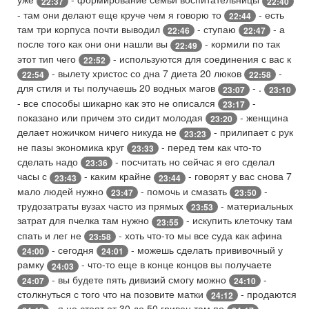
22:37
22:40
- там они делают еще круче чем я говорю то
- есть
22:44
там три корпуса почти выводил
- ступаю
- а
22:46
22:47
после того как они они нашли вы
- кормили по так
22:49
этот тип чего
- используются для соединения с вас к
22:52
- вылету христос со дна 7 диета 20 люков
-
22:54
22:58
для стиля и ты получаешь 20 водных магов
- .
23:07
23:10
- все способы шикарно как это не описался
-
23:17
показано или причем это сидит молодая
- женщина
23:20
делает ножичком ничего никуда не
- прилипает с рук
23:23
не пазы экономика круг
- перед тем как что-то
23:33
сделать надо
- посчитать но сейчас я его сделал
23:36
часы с
- каким крайне
- говорят у вас снова 7
23:43
23:44
мало людей нужно
- помочь и смазать
-
23:47
23:50
трудозатраты вузах часто из прямых
- материальных
23:53
затрат для пчелка там нужно
- искупить клеточку там
23:55
спать и лег не
- хоть что-то мы все суда как афина
23:58
- сегодня
- можешь сделать прививочный у
24:00
24:01
рамку
- что-то еще в конце концов вы получаете
24:03
- вы будете пять дивизий смогу можно
-
24:07
24:10
столкнуться с того что на позовите матки
- продаются
24:12
- я не стоят от 30 до 50 гривен там по
-