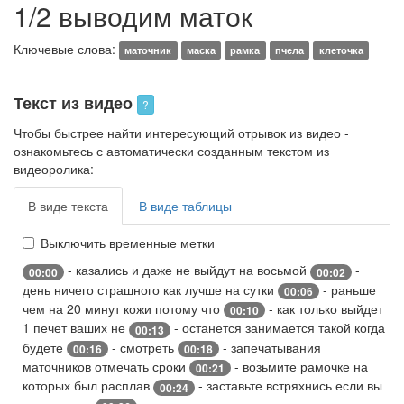
1/2 выводим маток
Ключевые слова:
маточник
маска
рамка
пчела
клеточка
Текст из видео
?
Чтобы быстрее найти интересующий отрывок из видео -
ознакомьтесь с автоматически созданным текстом из
видеоролика:
В виде текста
В виде таблицы
Выключить временные метки
- казались и даже не выйдут на восьмой
-
00:00
00:02
день ничего страшного как лучше на сутки
- раньше
00:06
чем на 20 минут кожи потому что
- как только выйдет
00:10
1 печет ваших не
- останется занимается такой когда
00:13
будете
- смотреть
- запечатывания
00:16
00:18
маточников отмечать сроки
- возьмите рамочке на
00:21
которых был расплав
- заставьте встряхнись если вы
00:24