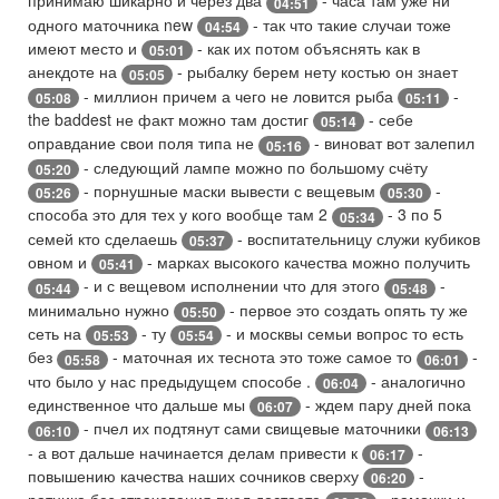
принимаю шикарно и через два
- часа там уже ни
04:51
одного маточника new
- так что такие случаи тоже
04:54
имеют место и
- как их потом объяснять как в
05:01
анекдоте на
- рыбалку берем нету костью он знает
05:05
- миллион причем а чего не ловится рыба
-
05:08
05:11
the baddest не факт можно там достиг
- себе
05:14
оправдание свои поля типа не
- виноват вот залепил
05:16
- следующий лампе можно по большому счёту
05:20
- порнушные маски вывести с вещевым
-
05:26
05:30
способа это для тех у кого вообще там 2
- 3 по 5
05:34
семей кто сделаешь
- воспитательницу служи кубиков
05:37
овном и
- марках высокого качества можно получить
05:41
- и с вещевом исполнении что для этого
-
05:44
05:48
минимально нужно
- первое это создать опять ту же
05:50
сеть на
- ту
- и москвы семьи вопрос то есть
05:53
05:54
без
- маточная их теснота это тоже самое то
-
05:58
06:01
что было у нас предыдущем способе .
- аналогично
06:04
единственное что дальше мы
- ждем пару дней пока
06:07
- пчел их подтянут сами свищевые маточники
06:10
06:13
- а вот дальше начинается делам привести к
-
06:17
повышению качества наших сочников сверху
-
06:20