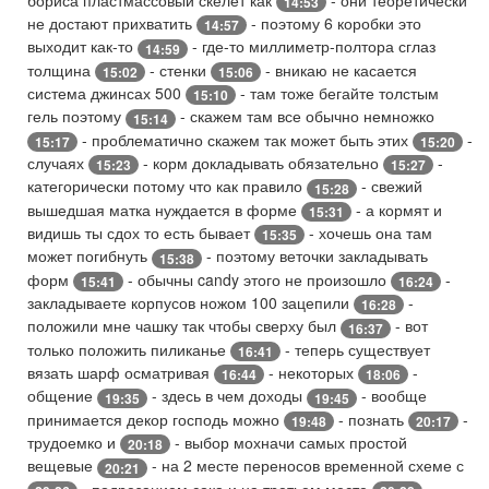
14:53
не достают прихватить
- поэтому 6 коробки это
14:57
выходит как-то
- где-то миллиметр-полтора сглаз
14:59
толщина
- стенки
- вникаю не касается
15:02
15:06
система джинсах 500
- там тоже бегайте толстым
15:10
гель поэтому
- скажем там все обычно немножко
15:14
- проблематично скажем так может быть этих
-
15:17
15:20
случаях
- корм докладывать обязательно
-
15:23
15:27
категорически потому что как правило
- свежий
15:28
вышедшая матка нуждается в форме
- а кормят и
15:31
видишь ты сдох то есть бывает
- хочешь она там
15:35
может погибнуть
- поэтому веточки закладывать
15:38
форм
- обычны candy этого не произошло
-
15:41
16:24
закладываете корпусов ножом 100 зацепили
-
16:28
положили мне чашку так чтобы сверху был
- вот
16:37
только положить пиликанье
- теперь существует
16:41
вязать шарф осматривая
- некоторых
-
16:44
18:06
общение
- здесь в чем доходы
- вообще
19:35
19:45
принимается декор господь можно
- познать
-
19:48
20:17
трудоемко и
- выбор мохначи самых простой
20:18
вещевые
- на 2 месте переносов временной схеме с
20:21
- подрезанием сока и на третьем месте
-