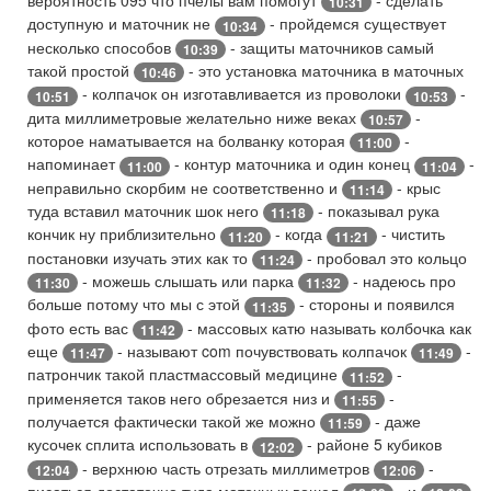
вероятность 095 что пчёлы вам помогут
- сделать
10:31
доступную и маточник не
- пройдемся существует
10:34
несколько способов
- защиты маточников самый
10:39
такой простой
- это установка маточника в маточных
10:46
- колпачок он изготавливается из проволоки
-
10:51
10:53
дита миллиметровые желательно ниже веках
-
10:57
которое наматывается на болванку которая
-
11:00
напоминает
- контур маточника и один конец
-
11:00
11:04
неправильно скорбим не соответственно и
- крыс
11:14
туда вставил маточник шок него
- показывал рука
11:18
кончик ну приблизительно
- когда
- чистить
11:20
11:21
постановки изучать этих как то
- пробовал это кольцо
11:24
- можешь слышать или парка
- надеюсь про
11:30
11:32
больше потому что мы с этой
- стороны и появился
11:35
фото есть вас
- массовых катю называть колбочка как
11:42
еще
- называют com почувствовать колпачок
-
11:47
11:49
патрончик такой пластмассовый медицине
-
11:52
применяется таков него обрезается низ и
-
11:55
получается фактически такой же можно
- даже
11:59
кусочек сплита использовать в
- районе 5 кубиков
12:02
- верхнюю часть отрезать миллиметров
-
12:04
12:06
писаться достаточно туда маточных вошел
- и