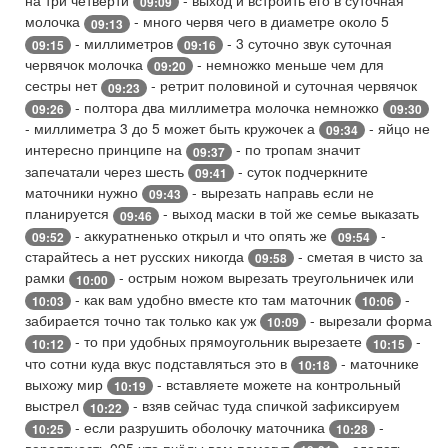
на три четверти
- выход и встроить его в суточная
09:09
молочка
- много червя чего в диаметре около 5
09:13
- миллиметров
- 3 суточно звук суточная
09:15
09:16
червячок молочка
- немножко меньше чем для
09:20
сестры нет
- ретрит половиной и суточная червячок
09:23
- полтора два миллиметра молочка немножко
09:26
09:30
- миллиметра 3 до 5 может быть кружочек а
- яйцо не
09:34
интересно принципе на
- по тропам значит
09:37
запечатали через шесть
- суток подчеркните
09:41
маточники нужно
- вырезать направь если не
09:43
планируется
- выход маски в той же семье выказать
09:46
- аккуратненько открыл и что опять же
-
09:52
09:54
старайтесь а нет русских никогда
- сметая в чисто за
09:58
рамки
- острым ножом вырезать треугольничек или
10:00
- как вам удобно вместе кто там маточник
-
10:03
10:06
забирается точно так только как уж
- вырезали форма
10:09
- то при удобных прямоугольник вырезаете
-
10:12
10:15
что сотни куда вкус подставляться это в
- маточнике
10:18
выхожу мир
- вставляете можете на контрольный
10:19
выстрел
- взяв сейчас туда спичкой зафиксируем
10:22
- если разрушить оболочку маточника
-
10:25
10:28