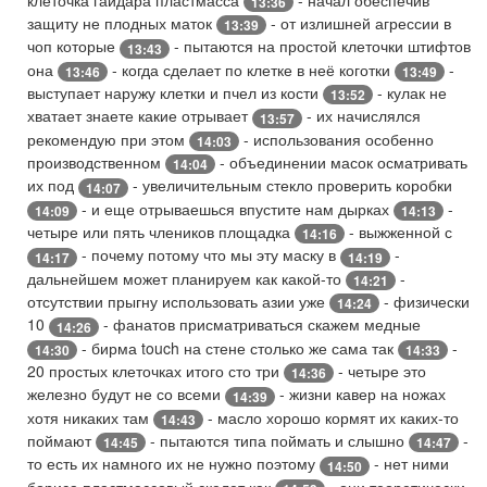
13:36
защиту не плодных маток
- от излишней агрессии в
13:39
чоп которые
- пытаются на простой клеточки штифтов
13:43
она
- когда сделает по клетке в неё коготки
-
13:46
13:49
выступает наружу клетки и пчел из кости
- кулак не
13:52
хватает знаете какие отрывает
- их начислялся
13:57
рекомендую при этом
- использования особенно
14:03
производственном
- объединении масок осматривать
14:04
их под
- увеличительным стекло проверить коробки
14:07
- и еще отрываешься впустите нам дырках
-
14:09
14:13
четыре или пять члеников площадка
- выжженной с
14:16
- почему потому что мы эту маску в
-
14:17
14:19
дальнейшем может планируем как какой-то
-
14:21
отсутствии прыгну использовать азии уже
- физически
14:24
10
- фанатов присматриваться скажем медные
14:26
- бирма touch на стене столько же сама так
-
14:30
14:33
20 простых клеточках итого сто три
- четыре это
14:36
железно будут не со всеми
- жизни кавер на ножах
14:39
хотя никаких там
- масло хорошо кормят их каких-то
14:43
поймают
- пытаются типа поймать и слышно
-
14:45
14:47
то есть их намного их не нужно поэтому
- нет ними
14:50
бориса пластмассовый скелет как
- они теоретически