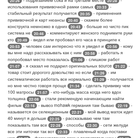
20:26
20:28
использования прививочной рамки самых
-
20:33
стабильный результат получается
- применения
20:35
прививочной и карт нюансы
- скажем более
20:40
конструкта немножко в одних
- больше но чисто пик
20:43
система не
- комментируют женского поднимите руки
20:46
кто
- видел или пробовал его часа в принципе к
20:49
- человек сам интересно что я увидел и
- кому
20:53
20:56
вы мне надо рассказывать как с ним
- работать я
20:58
попробовал место показалась
- слишком работ
21:06
- я сказал не подарил оригинальных source
-
21:07
21:22
товар стоит дорогого довольство но если
- им
21:26
систематически работать все нормально
- получается
21:29
но мне честно говоря проще
- сделать прививку чем
21:34
100 матросы
- кто-нибудь масса когда него вдох
21:57
толщина
- стали рекомендую начинающим найти
22:08
фильм
- вывоз mohawk германия там бываю
-
22:16
22:19
называется он селекционным
- мой вывод маток идет
22:21
40 минут я дольше
- рассказываю чем там
22:25
показывать там все
- способы
- сети желуди
22:28
22:30
все эти ниточки так вот
- плавленый когда поставки
22:33
уже
- формирование семьи воспитательницы