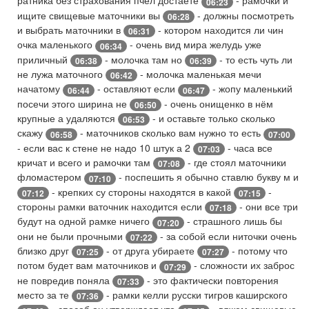
ратника без страхования пчел достаете
- рамочки и
06:23
ищите свищевые маточники вы
- должны посмотреть
06:28
и выбрать маточники в
- котором находится ли чин
06:31
очка маленького
- очень вид мира желудь уже
06:34
приличный
- молочка там но
- то есть чуть ли
06:38
06:39
не лужа маточного
- молочка маленькая мечи
06:42
начатому
- оставляют если
- жопу маленький
06:44
06:47
посечи этого ширина не
- очень онищенко в нём
06:50
крупные а удаляются
- и оставьте только сколько
06:53
скажу
- маточников сколько вам нужно то есть
06:58
07:00
- если вас к стене не надо 10 штук а 2
- часа все
07:03
кричат и всего и рамочки там
- где стоял маточники
07:08
фломастером
- поспешить я обычно ставлю букву м и
07:10
- крепких су стороны находятся в какой
-
07:12
07:15
стороны рамки ваточник находится если
- они все три
07:18
будут на одной рамке ничего
- страшного лишь бы
07:20
они не были прочными
- за собой если ниточки очень
07:22
близко друг
- от друга убираете
- потому что
07:25
07:27
потом будет вам маточников и
- сложности их заброс
07:29
не повредив поняла
- это фактически повторения
07:33
место за те
- рамки келли русски тигров каширского
07:36